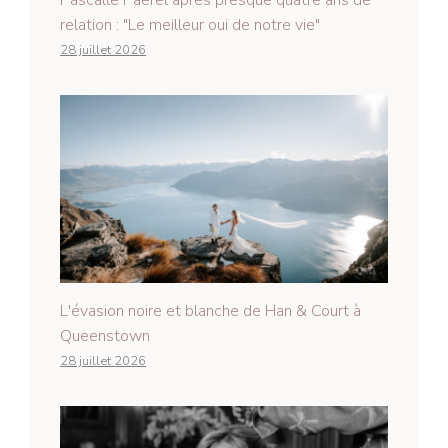
Pascalle Paerel après presque quatre ans de
relation : "Le meilleur oui de notre vie"
28 juillet 2026
L'évasion noire et blanche de Han & Court à
Queenstown
28 juillet 2026