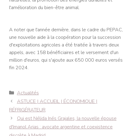
naturelles, la promotion des énergies durables et
l'amélioration du bien-être animal.
A noter que l'année dernière, dans le cadre du PEPAC,
une nouvelle aide à la coopération pour la succession
d'exploitations agricoles a été traitée à travers deux
appels, avec 158 bénéficiaires et le versement d'un
million d'euros, qui s'ajoute aux 650 000 euros versés
fin 2024.
Catégories
Actualités
Navigation
ASTUCE | ACCUEIL | ÉCONOMIQUE |
des
RÉFRIGÉRATEUR
articles
Qui est Nélida Inés Grajales, la nouvelle épouse
d'Imanol Arias : avocate argentine et coexistence
discrète à Madrid