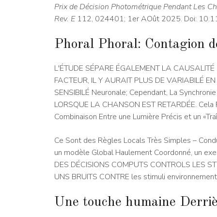
Prix de Décision Photométrique Pendant Les Ch
Rev. E
112, 024401; 1er AOût 2025. Doi: 10.
Phoral Phoral: Contagion de
L'ÉTUDE SÉPARE ÉGALEMENT LA CAUSALITÉ D'UNE
FACTEUR, IL Y AURAIT PLUS DE VARIABILÉ E
SENSIBILÉ Neuronale; Cependant, La Synchronie
LORSQUE LA CHANSON EST RETARDÉE. Cela Renf
Combinaison Entre une Lumière Précis et un «Tra
Ce Sont des Règles Locals Très Simples – Condu
un modèle Global Haulement Coordonné, un 
DES DÉCISIONS COMPUTS CONTROLS LES ST
UNS BRUITS CONTRE les stimuli environnemen
Une touche humaine Derriè