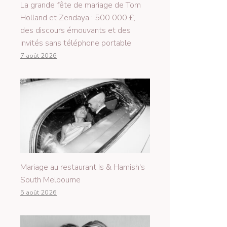
La grande fête de mariage de Tom
Holland et Zendaya : 500 000 £,
des discours émouvants et des
invités sans téléphone portable
7 août 2026
Mariage au restaurant Is & Hamish's
South Melbourne
5 août 2026