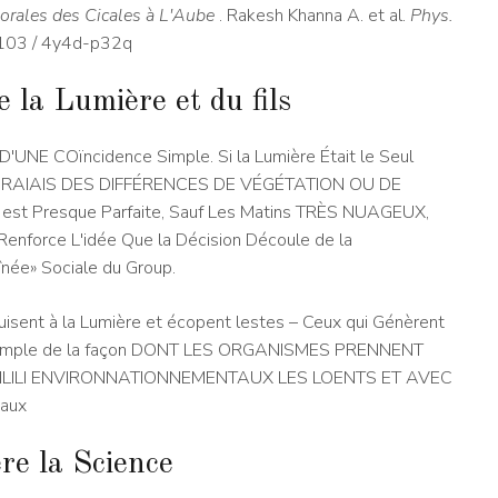
orales des Cicales à L'Aube
. Rakesh Khanna A. et al.
Phys.
1103 / 4y4d-p32q
 la Lumière et du fils
 COïncidence Simple. Si la Lumière Était le Seul
N RAIAIS DES DIFFÉRENCES DE VÉGÉTATION OU DE
 est Presque Parfaite, Sauf Les Matins TRÈS NUAGEUX,
orce L'idée Que la Décision Découle de la
înée» Sociale du Group.
isent à la Lumière et écopent lestes – Ceux qui Génèrent
exemple de la façon DONT LES ORGANISMES PRENNENT
ILILI ENVIRONNATIONNEMENTAUX LES LOENTS ET AVEC
taux
re la Science