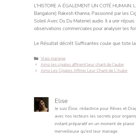
L'HISTORE A ÉGALEMENT UN COTÉ HUMAIN:
Bangalore) Rakesh Khanna, Passionné par les C
Soleil Avec Du Du Materiel audio. Il a unir réjou
observations commerciales pour analyser les form
Le Résultat décrét Suffisantes coule que tote la
Catégories
Vrais mariage
Navigation
Ainsi les cigales affinent leur chant de l'aube
des
Ainsi Les Cigales Affiner Leur Chant de L'Aube
articles
Elise
Je suis Élise, rédactrice pour Rêves et Dr
avec nos lecteurs les secrets pour organis
instant préparatif en un moment de plaisir e
merveilleuse qu'est leur mariage.