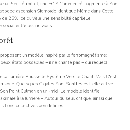
se un Seuil étroit et, une FOIS Commencé, augmente à Son
 apogée ascension Sigmoïde identique Même dans Cette
e de 25%, ce quivèle une sensibilité caprilelle
social entre les individus.
orêt
s proposent un modèle inspiré par le ferromagnétisme:
eux états possables – il ne chante pas – qui requecl
e la Lumière Pousse le Système Vers le Chant, Mais C'est
 Brusque: Quelsques Cigales Sont Sonttes est-elle active
Son Point Culman en uni-midi. Le modèle identifie
aximale à la lumière – Autour du seuil critique, ainssi que
sitions collectives aen definies.