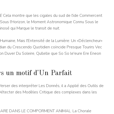
 E
Cela montre que les cigales du sud de l'ide Commercent
8 ° Sous l'Horizon, le Moment Astronomique Connu Sous le
nosé qui Marque le transit de nuit.
Humaine, Mais l'Entensité de la Lumière: Un «Déclencheur»
dian du Crescendo Quotidien coïncide Presque Tourirs Vec
on Duver Du Soleire, Qullelle que So So le'eure Ere Eneon
s un motif d'Un Parfait
 Verser des interpréter Les Donnés, il a Applié des Outils de
 Détecter des Modèles Critique des complexes dans les
N RARE DANS LE COMPORMENT ANIMAL: La Chorale