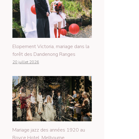
Elopement Victoria, mariage dans la
forêt des Dandenong Ranges
20 juillet 2026
Mariage jazz des années 1920 au
Royce Hotel, Melbourne