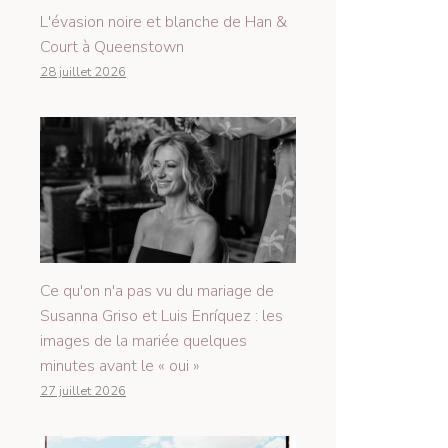
L'évasion noire et blanche de Han &
Court à Queenstown
28 juillet 2026
Ce qu'on n'a pas vu du mariage de
Susanna Griso et Luis Enríquez : les
images de la mariée quelques
minutes avant le « oui »
27 juillet 2026