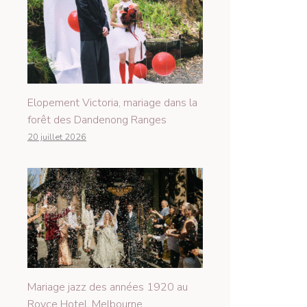
Elopement Victoria, mariage dans la
forêt des Dandenong Ranges
20 juillet 2026
Mariage jazz des années 1920 au
Royce Hotel, Melbourne