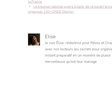
des
la France
articles
Le tribunal national jugera à partir de ce lundi l'a
organiser 120 «ONGE Etorris»
Elise
Je suis Élise, rédactrice pour Rêves et Dr
avec nos lecteurs les secrets pour organis
instant préparatif en un moment de plaisir e
merveilleuse qu'est leur mariage.