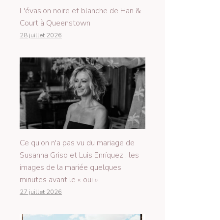
L'évasion noire et blanche de Han &
Court à Queenstown
28 juillet 2026
Ce qu'on n'a pas vu du mariage de
Susanna Griso et Luis Enríquez : les
images de la mariée quelques
minutes avant le « oui »
27 juillet 2026