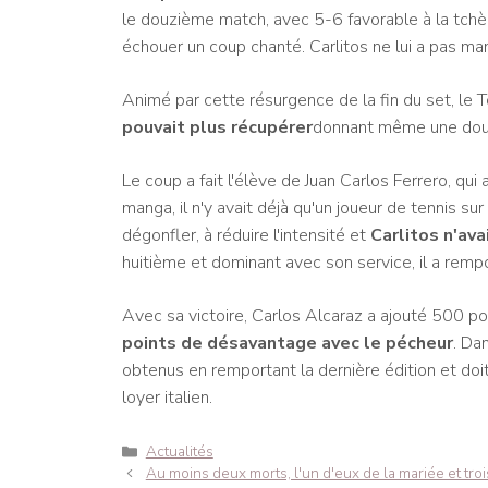
le douzième match, avec 5-6 favorable à la tchèqu
échouer un coup chanté. Carlitos ne lui a pas manq
Animé par cette résurgence de la fin du set, le 
pouvait plus récupérer
donnant même une double
Le coup a fait l'élève de Juan Carlos Ferrero, qui 
manga, il n'y avait déjà qu'un joueur de tennis 
dégonfler, à réduire l'intensité et
Carlitos n'ava
huitième et dominant avec son service, il a rempor
Avec sa victoire, Carlos Alcaraz a ajouté 500 po
points de désavantage avec le pécheur
. Da
obtenus en remportant la dernière édition et doi
loyer italien.
Catégories
Actualités
Navigation
Au moins deux morts, l'un d'eux de la mariée et tro