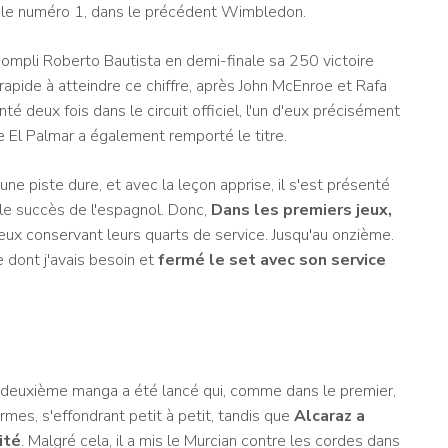
r le numéro 1, dans le précédent Wimbledon.
ccompli Roberto Bautista en demi-finale sa 250 victoire
 rapide à atteindre ce chiffre, après John McEnroe et Rafa
nté deux fois dans le circuit officiel, l'un d'eux précisément
 El Palmar a également remporté le titre.
ne piste dure, et avec la leçon apprise, il s'est présenté
 le succès de l'espagnol. Donc,
Dans les premiers jeux,
eux conservant leurs quarts de service. Jusqu'au onzième.
e dont j'avais besoin et
fermé le set avec son service
 le deuxième manga a été lancé qui, comme dans le premier,
rmes, s'effondrant petit à petit, tandis que
Alcaraz a
ité
. Malgré cela, il a mis le Murcian contre les cordes dans