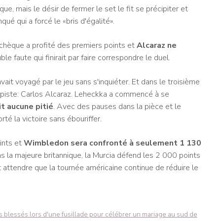
e, mais le désir de fermer le set le fit se précipiter et
ué qui a forcé le «bris d'égalité».
Tchèque a profité des premiers points et
Alcaraz ne
 faute qui finirait par faire correspondre le duel.
avait voyagé par le jeu sans s'inquiéter. Et dans le troisième
sur piste: Carlos Alcaraz. Leheckka a commencé à se
it aucune pitié
. Avec des pauses dans la pièce et le
té la victoire sans ébouriffer.
ints et
Wimbledon sera confronté à seulement 1 130
ns la majeure britannique, la Murcia défend les 2 000 points
t attendre que la tournée américaine continue de réduire le
is blessés lors d'une fusillade pour célébrer un mariage au sud de