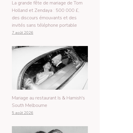
La grande fête de mariage de Tom
Holland et Zendaya : 500 000 £,
des discours émouvants et des
invités sans téléphone portable
7 août 2026
Mariage au restaurant Is & Hamish's
South Melbourne
5 août 2026