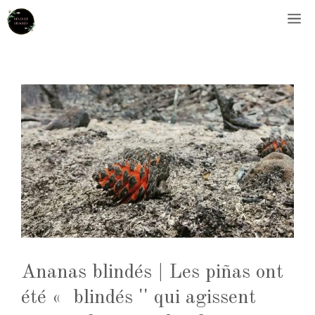
Aller
M
au
contenu
Ananas blindés | Les piñas ont
été « blindés '' qui agissent