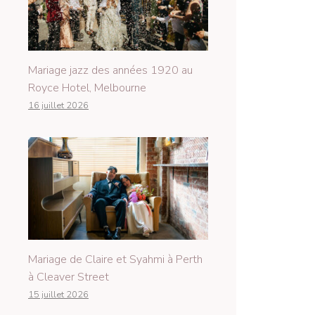
Mariage jazz des années 1920 au
Royce Hotel, Melbourne
16 juillet 2026
Mariage de Claire et Syahmi à Perth
à Cleaver Street
15 juillet 2026