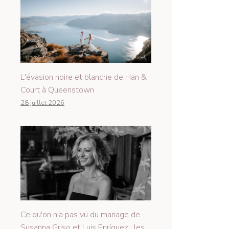
L'évasion noire et blanche de Han &
Court à Queenstown
28 juillet 2026
Ce qu'on n'a pas vu du mariage de
Susanna Griso et Luis Enríquez : les