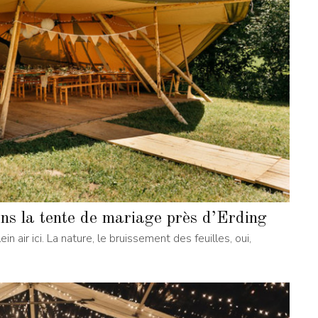
 la tente de mariage près d’Erding
 air ici. La nature, le bruissement des feuilles, oui,