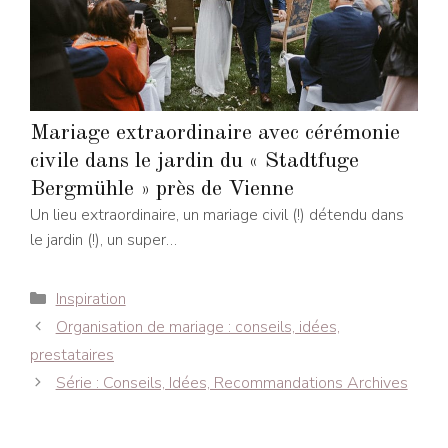
Mariage extraordinaire avec cérémonie
civile dans le jardin du « Stadtfuge
Bergmühle » près de Vienne
Un lieu extraordinaire, un mariage civil (!) détendu dans
le jardin (!), un super…
Catégories
Inspiration
Navigation
Organisation de mariage : conseils, idées,
des
prestataires
articles
Série : Conseils, Idées, Recommandations Archives