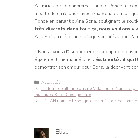
Au milieu de ce panorama, Enrique Ponce a accord
a parlé de sa relation avec Ana Soria et a fait qu
Ponce en parlant d'Ana Soria, soulignant le soutie
très discrets dans tout ça, nous voulons vivr
Ana Soria a nié qu'un mariage soit prévu pour l'a
« Nous avons dû supporter beaucoup de mensonge
également mentionné que
très bientôt il quit
démontrer son amour pour Soria, la décrivant co
Catégories
Actualités
Navigation
La dernière attaque d'Irene Villa contre Nuria Fergó 
des
musiques. Karol G est génial »
articles
L'OTAN nomme l'Espagnol Javier Colomina comme s
Elise