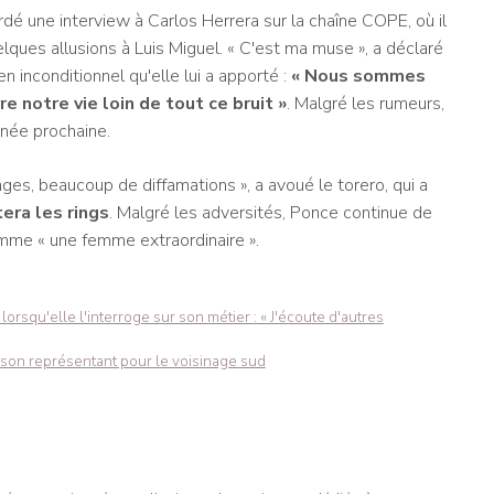
é une interview à Carlos Herrera sur la chaîne COPE, où il
elques allusions à Luis Miguel. « C'est ma muse », a déclaré
n inconditionnel qu'elle lui a apporté :
« Nous sommes
e notre vie loin de tout ce bruit »
. Malgré les rumeurs,
nnée prochaine.
s, beaucoup de diffamations », a avoué le torero, qui a
tera les rings
. Malgré les adversités, Ponce continue de
mme « une femme extraordinaire ».
lorsqu'elle l'interroge sur son métier : « J'écoute d'autres
on représentant pour le voisinage sud