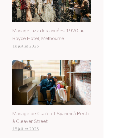
Mariage jazz des années 1920 au
Royce Hotel, Melbourne
16 juillet 2026
Mariage de Claire et Syahmi à Perth
à Cleaver Street
15 juillet 2026