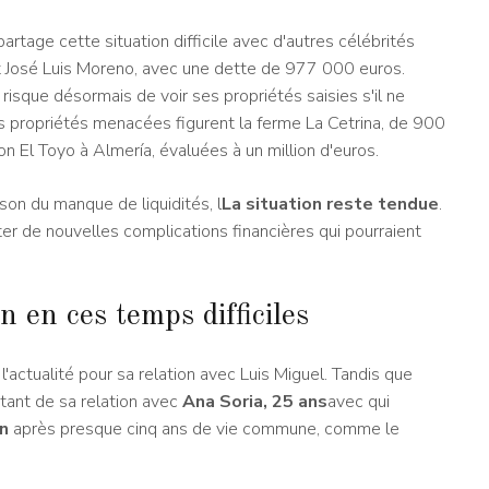
artage cette situation difficile avec d'autres célébrités
, et José Luis Moreno, avec une dette de 977 000 euros.
risque désormais de voir ses propriétés saisies s'il ne
es propriétés menacées figurent la ferme La Cetrina, de 900
on El Toyo à Almería, évaluées à un million d'euros.
son du manque de liquidités, l
La situation reste tendue
.
r de nouvelles complications financières qui pourraient
 en ces temps difficiles
ctualité pour sa relation avec Luis Miguel. Tandis que
itant de sa relation avec
Ana Soria, 25 ans
avec qui
in
après presque cinq ans de vie commune, comme le