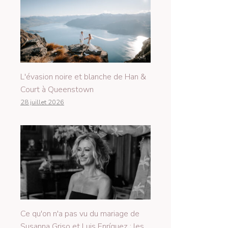
L'évasion noire et blanche de Han &
Court à Queenstown
28 juillet 2026
Ce qu'on n'a pas vu du mariage de
Susanna Griso et Luis Enríquez : les