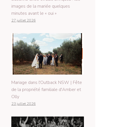
images de la mariée quelques
minutes avant le « oui »
27 juillet 2026
Mariage dans l'Outback NSW | Fête
de la propriété familiale d'Amber et
Olly
23 juillet 2026