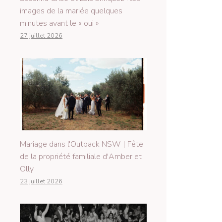
images de la mariée quelques
minutes avant le « oui »
27 juillet 2026
Mariage dans l'Outback NSW | Fête
de la propriété familiale d'Amber et
Olly
23 juillet 2026