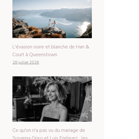
L'évasion noire et blanche de Han &
Court à Queenstown
28 juillet 2026
Ce qu'on n'a pas vu du mariage de
Susanna Griso et Luis Enríquez : les