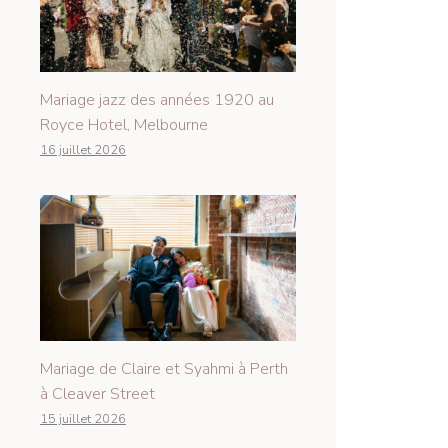
Mariage jazz des années 1920 au
Royce Hotel, Melbourne
16 juillet 2026
Mariage de Claire et Syahmi à Perth
à Cleaver Street
15 juillet 2026