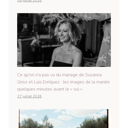
28 juillet 2026
Ce qu'on n'a pas vu du mariage de Susanna
Griso et Luis Enríquez : les images de la mariée
quelques minutes avant le « oui »
27 juillet 2026