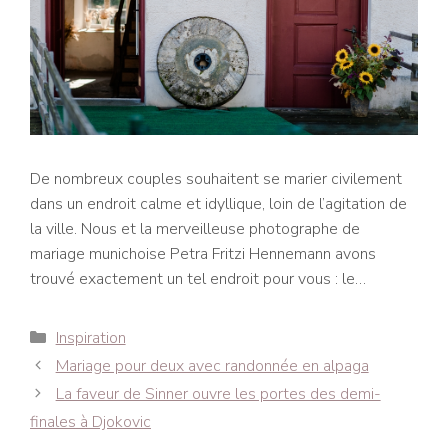
De nombreux couples souhaitent se marier civilement
dans un endroit calme et idyllique, loin de l’agitation de
la ville. Nous et la merveilleuse photographe de
mariage munichoise Petra Fritzi Hennemann avons
trouvé exactement un tel endroit pour vous : le…
Catégories
Inspiration
Navigation
Mariage pour deux avec randonnée en alpaga
des
La faveur de Sinner ouvre les portes des demi-
articles
finales à Djokovic