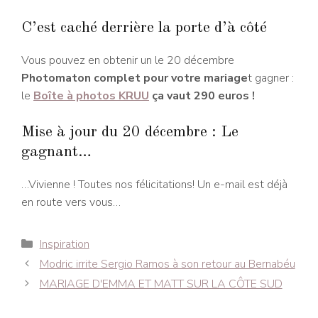
C’est caché derrière la porte d’à côté
Vous pouvez en obtenir un le 20 décembre
Photomaton complet pour votre mariage
t gagner :
le
Boîte à photos KRUU
ça vaut 290 euros !
Mise à jour du 20 décembre : Le
gagnant…
…Vivienne ! Toutes nos félicitations! Un e-mail est déjà
en route vers vous…
Catégories
Inspiration
Navigation
Modric irrite Sergio Ramos à son retour au Bernabéu
des
MARIAGE D'EMMA ET MATT SUR LA CÔTE SUD
articles