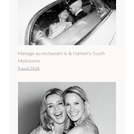
Mariage au restaurant Is & Hamish's South
Melbourne
5 août 2026