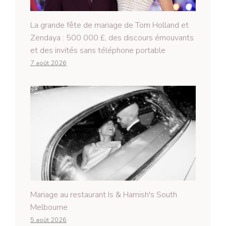
La grande fête de mariage de Tom Holland et
Zendaya : 500 000 £, des discours émouvants
et des invités sans téléphone portable
7 août 2026
Mariage au restaurant Is & Hamish's South
Melbourne
5 août 2026