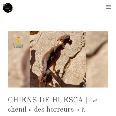
Aller
M
au
contenu
CHIENS DE HUESCA | Le
chenil « des horreurs » à