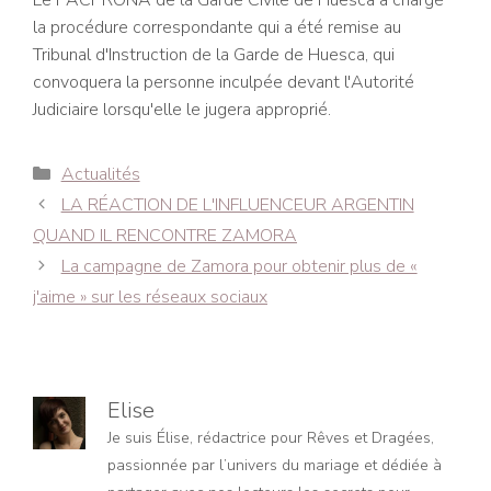
Le PACPRONA de la Garde Civile de Huesca a chargé
la procédure correspondante qui a été remise au
Tribunal d'Instruction de la Garde de Huesca, qui
convoquera la personne inculpée devant l'Autorité
Judiciaire lorsqu'elle le jugera approprié.
Catégories
Actualités
Navigation
LA RÉACTION DE L'INFLUENCEUR ARGENTIN
des
QUAND IL RENCONTRE ZAMORA
articles
La campagne de Zamora pour obtenir plus de «
j'aime » sur les réseaux sociaux
Elise
Je suis Élise, rédactrice pour Rêves et Dragées,
passionnée par l’univers du mariage et dédiée à