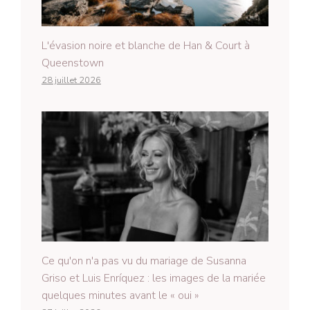
L'évasion noire et blanche de Han & Court à
Queenstown
28 juillet 2026
Ce qu'on n'a pas vu du mariage de Susanna
Griso et Luis Enríquez : les images de la mariée
quelques minutes avant le « oui »