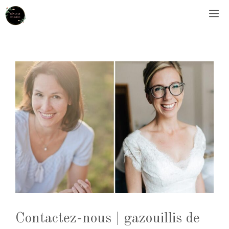
Aller
M
au
contenu
Contactez-nous | gazouillis de