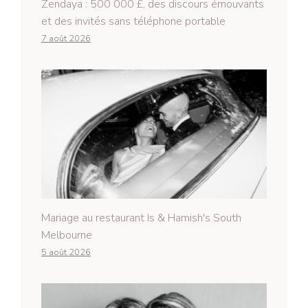
Zendaya : 500 000 £, des discours émouvants
et des invités sans téléphone portable
7 août 2026
Mariage au restaurant Is & Hamish's South
Melbourne
5 août 2026