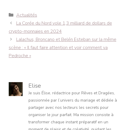
Catégories
Actualités
Navigation
La Corée du Nord vole 1,3 milliard de dollars de
des
crypto-monnaies en 2024
articles
Lalachus, Broncano et Belén Esteban sur la même
scène : « Il faut faire attention et voir comment va
Pedroche »
Elise
Je suis Élise, rédactrice pour Rêves et Dragées,
passionnée par l’univers du mariage et dédiée à
partager avec nos lecteurs les secrets pour
organiser le jour parfait. Ma mission consiste à
transformer chaque instant préparatif en un
moment de plaisir et de créativité, guidant les