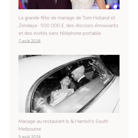
La grande fête de mariage de Tom Holland et
Zendaya : 500 000 £, des discours émouvants
et des invités sans téléphone portable
7 août 2026
Mariage au restaurant Is & Hamish's South
Melbourne
5 août 2026