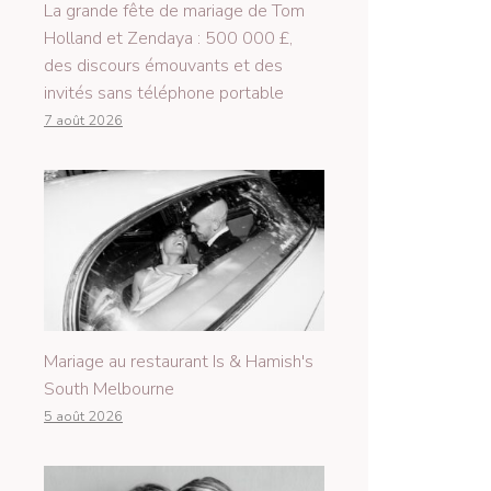
La grande fête de mariage de Tom
Holland et Zendaya : 500 000 £,
des discours émouvants et des
invités sans téléphone portable
7 août 2026
Mariage au restaurant Is & Hamish's
South Melbourne
5 août 2026