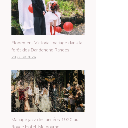
Elopement Victoria, mariage dans la
forêt des Dandenong Ranges
20 juillet 2026
Mariage jazz des années 1920 au
Royce Hotel, Melbourne