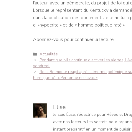
l'auteur, avec un démocrate, du projet de loi qui
Lorsque le représentant du Kentucky a demandé à
dans la publication des documents, elle ne lui a p
d' »hypocrite » et de « homme politique raté ».
Abonnez-vous pour continuer la lecture
Catégories
Actualités
Navigation
Pendant que Nils continue d'activer les alertes, l'A
des
vendredi.
articles
Rosa Belmonte réagit après l'énorme polémique sur 
hormiguero' : « Personne ne savait »
Elise
Je suis Élise, rédactrice pour Rêves et Dr
avec nos lecteurs les secrets pour organis
instant préparatif en un moment de plaisir e