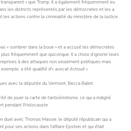
« transparent » que Trump. Il a également fréquemment eu
dans les districts représentés par les démocrates et les a
les actions contre la criminalité du ministère de la Justice.
t pas « sombrer dans la boue » et a accusé les démocrates
is plus fréquemment que quiconque. Il a choisi d’ignorer leurs
 reprises à des attaques non seulement politiques mais
 exemple, a été qualifié d'« avocat échoué ».
dues avec la députée du Vermont, Becca Balint.
té de jouer la carte de l'antisémitisme, ce qui a indigné
ort pendant l'Holocauste.
on duel avec Thomas Massie, le député républicain qui a
 pour ses actions dans l'affaire Epstein et qui était