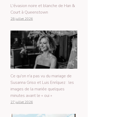
L'évasion noire et blanche de Han &
Court à Queenstown
28 juillet 2026
Ce qu'on n'a pas vu du mariage de
Susanna Griso et Luis Enríquez : les
images de la mariée quelques
minutes avant le « oui »
27 juillet 2026