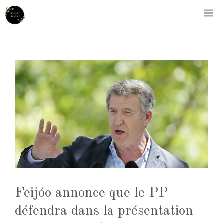
Aller
M
au
contenu
Feijóo annonce que le PP
défendra dans la présentation