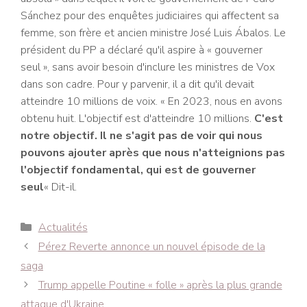
Sánchez pour des enquêtes judiciaires qui affectent sa
femme, son frère et ancien ministre José Luis Ábalos. Le
président du PP a déclaré qu'il aspire à « gouverner
seul », sans avoir besoin d'inclure les ministres de Vox
dans son cadre. Pour y parvenir, il a dit qu'il devait
atteindre 10 millions de voix. « En 2023, nous en avons
obtenu huit. L'objectif est d'atteindre 10 millions.
C'est
notre objectif. Il ne s'agit pas de voir qui nous
pouvons ajouter après que nous n'atteignions pas
l'objectif fondamental, qui est de gouverner
seul
« Dit-il.
Catégories
Actualités
Navigation
Pérez Reverte annonce un nouvel épisode de la
des
saga
articles
Trump appelle Poutine « folle » après la plus grande
attaque d'Ukraine