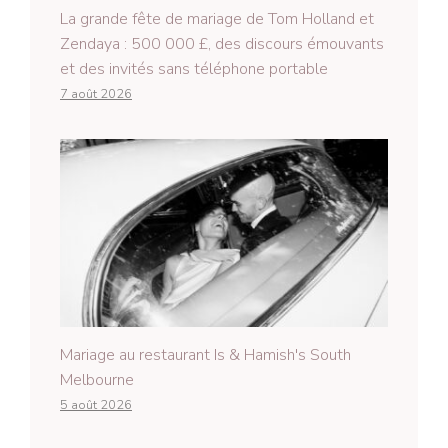
La grande fête de mariage de Tom Holland et
Zendaya : 500 000 £, des discours émouvants
et des invités sans téléphone portable
7 août 2026
Mariage au restaurant Is & Hamish's South
Melbourne
5 août 2026