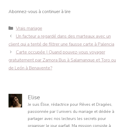
Abonnez-vous à continuer à lire
Catégories
Vrais mariage
Navigation
Un facteur a regardé dans des marteaux avec un
des
client qui a tenté de filtrer une fausse carte à Palencia
articles
Carte occupée | Quand pouvez-vous voyager
gratuitement par Zamora Bus à Salamanque et Toro ou
de León à Benavente?
Elise
Je suis Élise, rédactrice pour Rêves et Dragées,
passionnée par l’univers du mariage et dédiée à
partager avec nos lecteurs les secrets pour
organiser le jour parfait. Ma mission consiste à