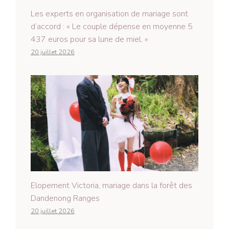
Les experts en organisation de mariage sont
d’accord : « Le couple dépense en moyenne 5
437 euros pour sa lune de miel. »
20 juillet 2026
Elopement Victoria, mariage dans la forêt des
Dandenong Ranges
20 juillet 2026