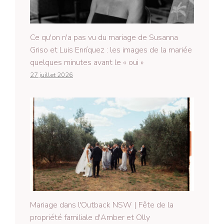
Ce qu'on n'a pas vu du mariage de Susanna
Griso et Luis Enríquez : les images de la mariée
quelques minutes avant le « oui »
27 juillet 2026
Mariage dans l'Outback NSW | Fête de la
propriété familiale d'Amber et Olly