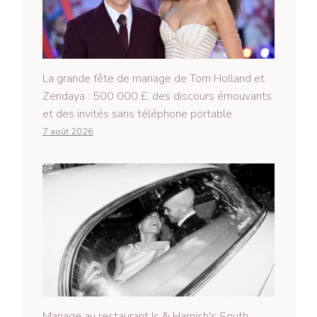
La grande fête de mariage de Tom Holland et
Zendaya : 500 000 £, des discours émouvants
et des invités sans téléphone portable
7 août 2026
Mariage au restaurant Is & Hamish's South