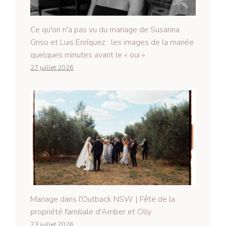
Ce qu'on n'a pas vu du mariage de Susanna
Griso et Luis Enríquez : les images de la mariée
quelques minutes avant le « oui »
27 juillet 2026
Mariage dans l'Outback NSW | Fête de la
propriété familiale d'Amber et Olly
23 juillet 2026