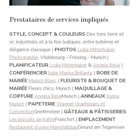
Prestataires de services impliqués
STYLE, CONCEPT & COULEURS
Des tons terre et
or, industriels et à la fois ludiques, entre bohème et
élégance classique |
PHOTOS
Lydia Mitterhuber
Photographie,
Vilsbibourg – Freising – Munich |
PLANIFICATEUR
Lydia Mitterhuber
&
Angela Belaj
|
CONFÉRENCIER
Italie Marina Brillante
|
ROBE DE
MARIÉE
Munich Blanc
|
FLEURISTE & BOUQUET DE
MARIÉE
Fleurs chics, Munich |
MAQUILLAGE &
COIFFURE
Angela Belaj
Munich |
ANNEAUX
Kleina
Munich
|
PAPETERIE
Wagner Graphiques et
Conception
Greifenstein |
GÂTEAUX & PÂTISSERIES
Les biscuits de Käthe
Francfort |
EMPLACEMENT
Restaurant d’usine Mangfallblau
Gmund am Tegernsee