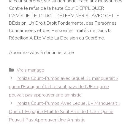
la cour supréme, sur sa demande. Face aux Ressources
Contre le refus de la haute Cour D'EPPLIQUER
L'AMISTIE, LE TC DOIT DÉTERMINER SI, AVEC CETTE
DÉcision, Un Droit Droit Fondamental des Personnes
Condamnees et des Personnes Traités de Dans la
Rébellion A Été Viole La Décision du Suprême.
Abonnez-vous à continuer à lire
Catégories
Vrais mariage
Navigation
Ironiza Count-Pumps avec lequel il « manquerait »
des
que « l'Espagne était le seul pays de l'UE » qui ne
articles
pouvait pas approuver une amnistie
Ironiza Count-Pumps Avec Lequel il « Manquerait »
Que « L'Espagne Était le Seul Paie de L'Ue » Qui ne
Pouvait Pas Approuver Une Amnistie