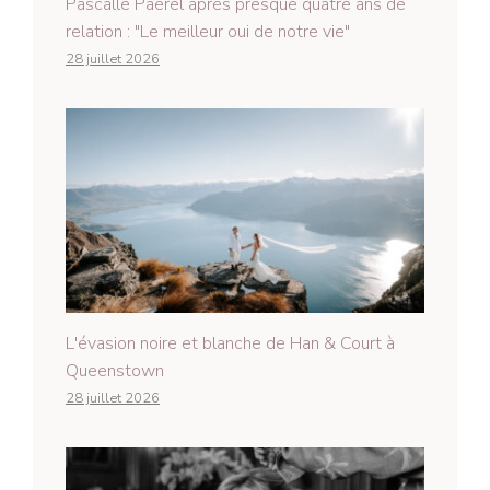
Pascalle Paerel après presque quatre ans de
relation : "Le meilleur oui de notre vie"
28 juillet 2026
L'évasion noire et blanche de Han & Court à
Queenstown
28 juillet 2026