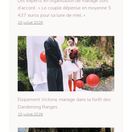
Les experts en organisation de mariage sont
d’accord : « Le couple dépense en moyenne 5
437 euros pour sa lune de miel. »
20 juillet 2026
Elopement Victoria, mariage dans la forêt des
Dandenong Ranges
20 juillet 2026