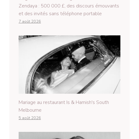
Zendaya : 500 000 £, des discours émouvants
et des invités sans téléphone portable
7 août 2026
Mariage au restaurant Is & Hamish's South
Melbourne
5 août 2026