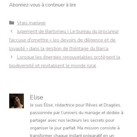
Abonnez-vous à continuer à lire
Catégories
Vrais mariage
Navigation
Jugement de Bartomeu | Le bureau du procureur
des
l'accuse d'omettre « les devoirs de diligence et de
articles
loyauté » dans la gestion de l'héritage du Barça
Lorsque les énergies renouvelables protègent la
biodiversité et revitalisent le monde rural
Elise
Je suis Élise, rédactrice pour Rêves et Dragées,
passionnée par l’univers du mariage et dédiée à
partager avec nos lecteurs les secrets pour
organiser le jour parfait. Ma mission consiste à
transformer chaque instant préparatif en un