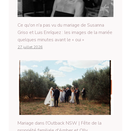
Ce qu'on n'a pas vu du mariage de Susanna
Griso et Luis Enríquez : les images de la mariée
quelques minutes avant le « oui »
27 juillet 2026
Mariage dans l'Outback NSW | Fête de la
propriété familiale d'Amber et Olly