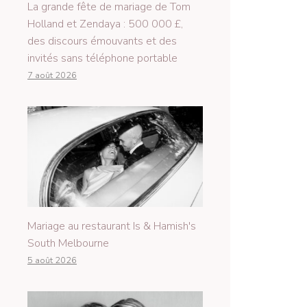
La grande fête de mariage de Tom
Holland et Zendaya : 500 000 £,
des discours émouvants et des
invités sans téléphone portable
7 août 2026
Mariage au restaurant Is & Hamish's
South Melbourne
5 août 2026