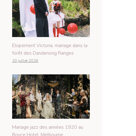
Elopement Victoria, mariage dans la
forêt des Dandenong Ranges
20 juillet 2026
Mariage jazz des années 1920 au
Royce Hotel, Melbourne