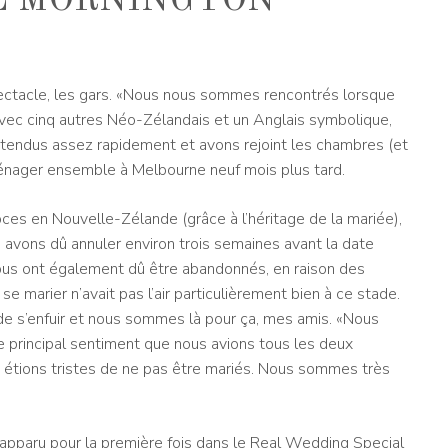
E MORNINGTON
spectacle, les gars. «Nous nous sommes rencontrés lorsque
ec cinq autres Néo-Zélandais et un Anglais symbolique,
ntendus assez rapidement et avons rejoint les chambres (et
ménager ensemble à Melbourne neuf mois plus tard.
noces en Nouvelle-Zélande (grâce à l’héritage de la mariée),
 avons dû annuler environ trois semaines avant la date
ous ont également dû être abandonnés, en raison des
 marier n’avait pas l’air particulièrement bien à ce stade.
 de s’enfuir et nous sommes là pour ça, mes amis. «Nous
 le principal sentiment que nous avions tous les deux
 étions tristes de ne pas être mariés. Nous sommes très
 apparu pour la première fois dans le Real Wedding Special