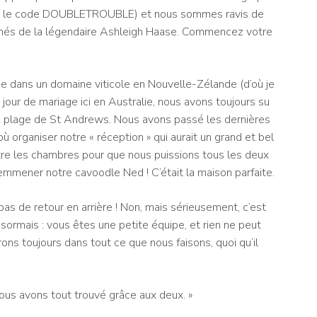
lisez le code DOUBLETROUBLE) et nous sommes ravis de
lichés de la légendaire Ashleigh Haase. Commencez votre
e dans un domaine viticole en Nouvelle-Zélande (d’où je
jour de mariage ici en Australie, nous avons toujours su
 la plage de St Andrews. Nous avons passé les dernières
 organiser notre « réception » qui aurait un grand et bel
re les chambres pour que nous puissions tous les deux
 emmener notre cavoodle Ned ! C’était la maison parfaite.
a pas de retour en arrière ! Non, mais sérieusement, c’est
 désormais : vous êtes une petite équipe, et rien ne peut
ons toujours dans tout ce que nous faisons, quoi qu’il
ous avons tout trouvé grâce aux deux. »