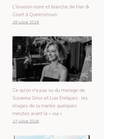
L'évasion noire et blanche de Han &
Court à Queenstown
28 juillet 2026
Ce qu'on n'a pas vu du mariage de
Susanna Griso et Luis Enríquez : les
images de la mariée quelques
minutes avant le « oui »
27 juillet 2026