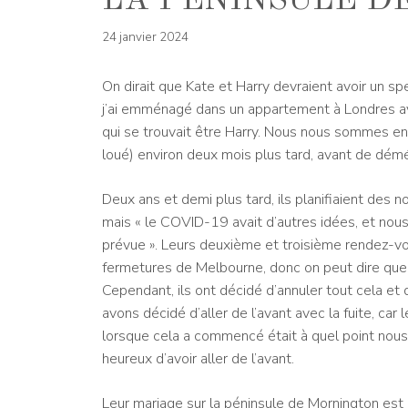
LA PÉNINSULE D
24 janvier 2024
On dirait que Kate et Harry devraient avoir un 
j’ai emménagé dans un appartement à Londres av
qui se trouvait être Harry. Nous nous sommes e
loué) environ deux mois plus tard, avant de dé
Deux ans et demi plus tard, ils planifiaient des 
mais « le COVID-19 avait d’autres idées, et nous
prévue ». Leurs deuxième et troisième rendez-v
fermetures de Melbourne, donc on peut dire que se
Cependant, ils ont décidé d’annuler tout cela et
avons décidé d’aller de l’avant avec la fuite, car
lorsque cela a commencé était à quel point nous
heureux d’avoir aller de l’avant.
Leur mariage sur la péninsule de Mornington est