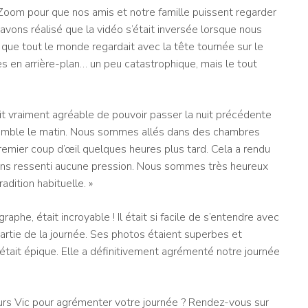
 Zoom pour que nos amis et notre famille puissent regarder
avons réalisé que la vidéo s’était inversée lorsque nous
 que tout le monde regardait avec la tête tournée sur le
s en arrière-plan… un peu catastrophique, mais le tout
it vraiment agréable de pouvoir passer la nuit précédente
emble le matin. Nous sommes allés dans des chambres
remier coup d’œil quelques heures plus tard. Cela a rendu
vons ressenti aucune pression. Nous sommes très heureux
radition habituelle. »
aphe, était incroyable ! Il était si facile de s’entendre avec
partie de la journée. Ses photos étaient superbes et
il était épique. Elle a définitivement agrémenté notre journée
s Vic pour agrémenter votre journée ? Rendez-vous sur