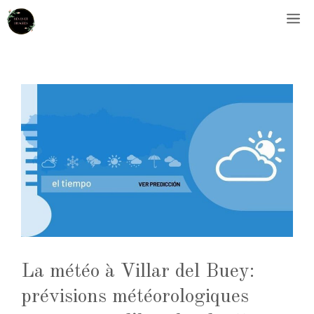
Aller
M
au
contenu
La météo à Villar del Buey:
prévisions météorologiques