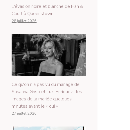
L'évasion noire et blanche de Han &
Court à Queenstown
28 juillet 2026
Ce qu'on n'a pas vu du mariage de
Susanna Griso et Luis Enríquez : les
images de la mariée quelques
minutes avant le « oui »
27 juillet 2026