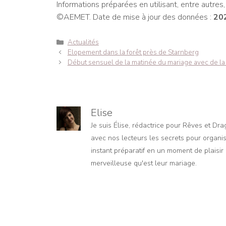
Informations préparées en utilisant, entre autre
©AEMET. Date de mise à jour des données :
20
Catégories
Actualités
Navigation
Elopement dans la forêt près de Starnberg
des
Début sensuel de la matinée du mariage avec de la 
articles
Elise
Je suis Élise, rédactrice pour Rêves et Dr
avec nos lecteurs les secrets pour organis
instant préparatif en un moment de plaisir e
merveilleuse qu'est leur mariage.