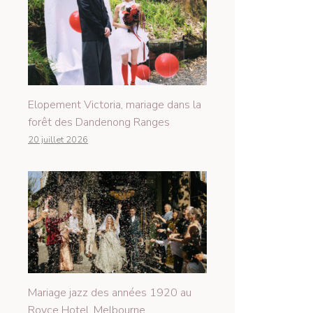
Elopement Victoria, mariage dans la
forêt des Dandenong Ranges
20 juillet 2026
Mariage jazz des années 1920 au
Royce Hotel, Melbourne