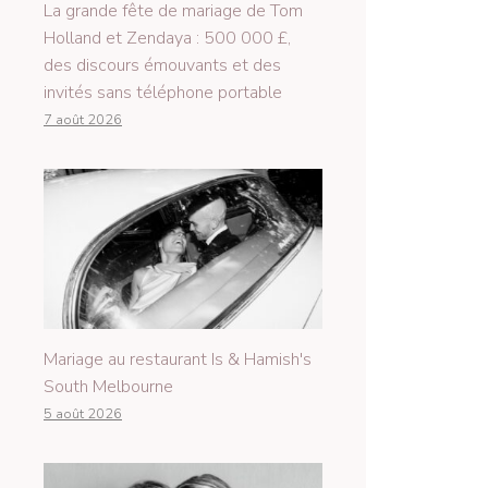
La grande fête de mariage de Tom
Holland et Zendaya : 500 000 £,
des discours émouvants et des
invités sans téléphone portable
7 août 2026
Mariage au restaurant Is & Hamish's
South Melbourne
5 août 2026