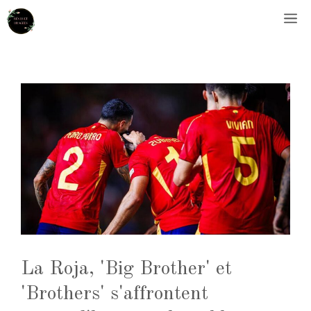
Aller
M
au
contenu
La Roja, 'Big Brother' et
'Brothers' s'affrontent