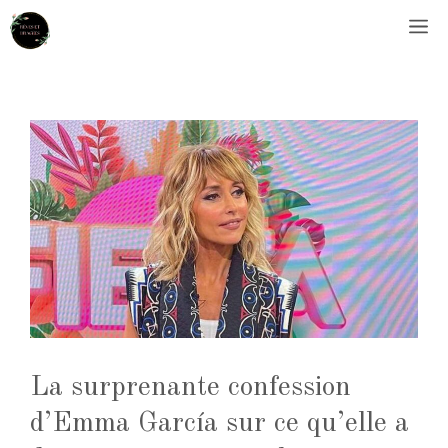
Aller
M
au
contenu
La surprenante confession
d’Emma García sur ce qu’elle a