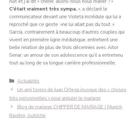
nuit et j’ai dit « chérie, allons-nous nous marier ? »
C’était vraiment très sympa.
», a déclaré le
communicateur devant une Violeta incrédule qui lui a
reproché que ce geste »ne lui allait pas du tout. »
García, contrairement à beaucoup d’autres couples qui
vivent en première ligne médiatique, entretient une
belle relation de plus de trois décennies avec Aitor
Senar, un amour de son adolescence qu’il a entretenu
tout au long de sa longue carrière professionnelle.
Catégories
Actualités
Navigation
Un ami torero de Juan Ortega invoque des « choses
des
très personnelles » pour annuler le mariage
articles
Blog de mariage CHIPPER DE MARIAGE | Munich,
Bavière, Autriche