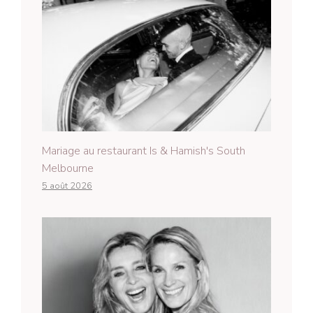
Mariage au restaurant Is & Hamish's South
Melbourne
5 août 2026