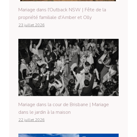
Mariage dans l'Outback NSW | Fête de la
propriété familiale d'Amber et Olly
23 juillet 2026
Mariage dans la cour de Brisbane | Mariage
dans le jardin à la maison
22 juillet 2026