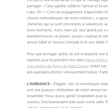
Lorsqu’on leur a demandé ce que le mariage sign
partager: « Cela signifie célébrer l’amour et la v
Luke. Oh ! « C’est un engagement d’apprendre et
choses merveilleuses de notre relation », a ajou
chimistes qui se sont rencontrés à l’université, 
bons moments. Alors, bien sûr, leur grand jour a
pamplemousse, un grand « posse » nuptial et un
amour bébé
et Groove Armada
Je te vois bébé
. 
Pour que la magie opère, ils ont embauché une équ
repérée pour la première fois dans
Karen Willis 
Conception de fleurs de Kate Dawes
séduit par 
pris quelques photos sérieusement belles ! Faite
L’AMBIANCE
« Élégant, chic et romantique, mai
soit une joyeuse célébration de notre amour l’un 
ensemble. Nous avons gardé l’inspiration pour la
savions, fonctionneraient bien avec notre salle 