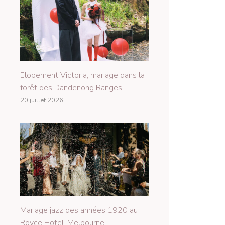
Elopement Victoria, mariage dans la
forêt des Dandenong Ranges
20 juillet 2026
Mariage jazz des années 1920 au
Royce Hotel, Melbourne