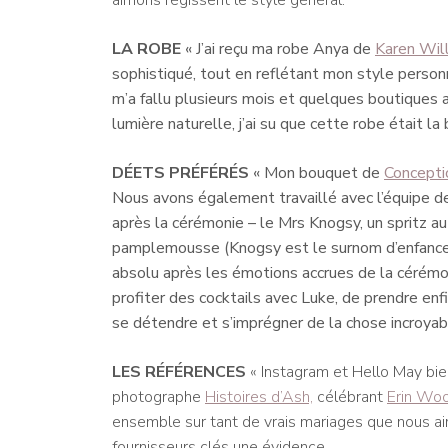
aimons
régissent le style général.
LA ROBE
« J’ai reçu ma robe Anya de
Karen Wil
sophistiqué, tout en reflétant mon style personn
m’a fallu plusieurs mois et quelques boutiques a
lumière naturelle, j’ai su que cette robe était la
DÉETS PRÉFÉRÉS
« Mon bouquet de
Concepti
Nous avons également travaillé avec l’équipe de
après la cérémonie – le Mrs Knogsy, un spritz a
pamplemousse (Knogsy est le surnom d’enfance d
absolu après les émotions accrues de la cérémo
profiter des cocktails avec Luke, de prendre e
se détendre et s’imprégner de la chose incroyab
LES RÉFÉRENCES
« Instagram et Hello May bien
photographe
Histoires d’Ash,
célébrant
Erin Woo
ensemble sur tant de vrais mariages que nous aimi
fournisseurs clés une évidence.