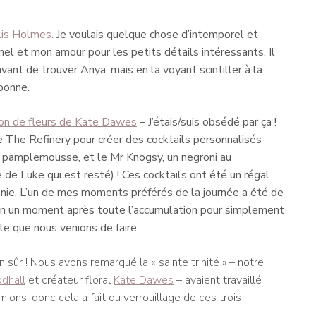
lis Holmes.
Je voulais quelque chose d’intemporel et
el et mon amour pour les petits détails intéressants. Il
vant de trouver Anya, mais en la voyant scintiller à la
 bonne.
on de fleurs de Kate Dawes
– J’étais/suis obsédé par ça !
 The Refinery pour créer des cocktails personnalisés
u pamplemousse, et le Mr Knogsy, un negroni au
e Luke qui est resté) ! Ces cocktails ont été un régal
nie. L’un de mes moments préférés de la journée a été de
nfin un moment après toute l’accumulation pour simplement
le que nous venions de faire.
 sûr ! Nous avons remarqué la « sainte trinité » – notre
dhall
et créateur floral
Kate Dawes
– avaient travaillé
ons, donc cela a fait du verrouillage de ces trois