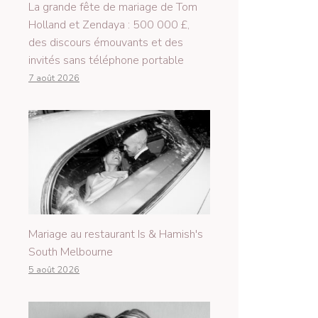
La grande fête de mariage de Tom
Holland et Zendaya : 500 000 £,
des discours émouvants et des
invités sans téléphone portable
7 août 2026
Mariage au restaurant Is & Hamish's
South Melbourne
5 août 2026