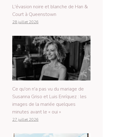
L'évasion noire et blanche de Han &
Court à Queenstown
28 juillet 2026
Ce qu'on n'a pas vu du mariage de
Susanna Griso et Luis Enríquez : les
images de la mariée quelques
minutes avant le « oui »
27 juillet 2026