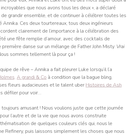
ifie pour eux, Annika et Luke ont eu des mots super doux à
ie incroyables que nous avons tous les deux », a déclaré
 de grandir ensemble, et de continuer à célébrer toutes les
té Annika. Ces deux tourtereaux, tous deux ingénieurs
accordent clairement de l’importance à la célébration des
 été une fête remplie d’amour, avec des cocktails de
e première danse sur un mélange de Father John Misty.
Vrai
Nous sommes tellement là pour ça !
ipe de rêve – Annika a fait pleurer Luke lorsqu’il l’a
Holmes,
A grandi & Co
à condition que la bague bling,
ses fleurs audacieuses et le talent uber
Histoires de Ash
s défiler pour voir…
s toujours amusant ! Nous voulions juste que cette journée
pour l’autre et de la vie que nous avons construite
 thématisation de quelques couleurs clés qui, nous le
The Refinery, puis laissons simplement les choses que nous