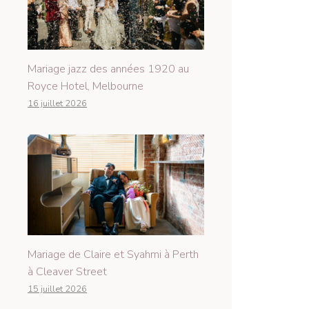
Mariage jazz des années 1920 au
Royce Hotel, Melbourne
16 juillet 2026
Mariage de Claire et Syahmi à Perth
à Cleaver Street
15 juillet 2026