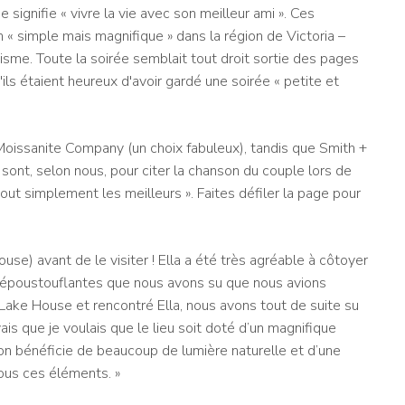
 signifie « vivre la vie avec son meilleur ami ». Ces
 « simple mais magnifique » dans la région de Victoria –
e. Toute la soirée semblait tout droit sortie des pages
ils étaient heureux d'avoir gardé une soirée « petite et
 Moissanite Company (un choix fabuleux), tandis que Smith +
sont, selon nous, pour citer la chanson du couple lors de
tout simplement les meilleurs ». Faites défiler la page pour
se) avant de le visiter ! Ella a été très agréable à côtoyer
i époustouflantes que nous avons su que nous avions
e Lake House et rencontré Ella, nous avons tout de suite su
ais que je voulais que le lieu soit doté d’un magnifique
on bénéficie de beaucoup de lumière naturelle et d’une
tous ces éléments. »