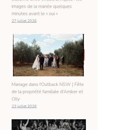
images de la mariée quelques
minutes avant le « oui »
27 juillet 2026
Mariage dans l'Outback NSW | Fête
de la propriété familiale d'Amber et
Olly
23 juillet 2026