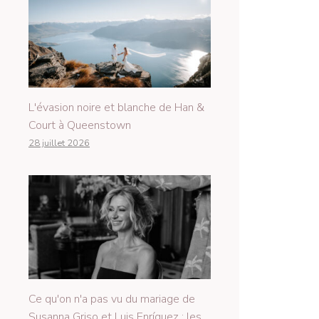
L'évasion noire et blanche de Han &
Court à Queenstown
28 juillet 2026
Ce qu'on n'a pas vu du mariage de
Susanna Griso et Luis Enríquez : les