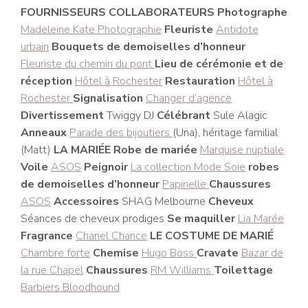
FOURNISSEURS COLLABORATEURS Photographe
Madeleine Kate Photographie
Fleuriste
Antidote
urbain
Bouquets de demoiselles d’honneur
Fleuriste du chemin du pont
Lieu de cérémonie et de
réception
Hôtel à Rochester
Restauration
Hôtel à
Rochester
Signalisation
Changer d’agence
Divertissement
Twiggy DJ
Célébrant
Sule Alagic
Anneaux
Parade des bijoutiers
(Una), héritage familial
(Matt)
LA MARIÉE Robe de mariée
Marquise nuptiale
Voile
ASOS
Peignoir
La collection Mode Soie
robes
de demoiselles d’honneur
Papinelle
Chaussures
ASOS
Accessoires
SHAG Melbourne
Cheveux
Séances de cheveux prodiges
Se maquiller
Lia Marée
Fragrance
Chanel Chance
LE COSTUME DE MARIÉ
Chambre forte
Chemise
Hugo Boss
Cravate
Bazar de
la rue Chapel
Chaussures
RM Williams
Toilettage
Barbiers Bloodhound