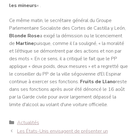
les mineurs
« .
Ce même matin, le secrétaire général du Groupe
Parlementaire Socialiste des Cortes de Castilla y León,
Blonde Rose
a exigé la démission ou le licenciement
de
Martine
puisque, comme il l’a souligné, « la moralité
et l’éthique se démontrent par des actions et non par
des mots ». En ce sens, il a critiqué le fait que le PP
applique « deux poids, deux mesures » et a regretté que
le conseiller du PP de la ville ségovienne d'El Espinar
continue à exercer ses fonctions.
Fruits de Llano
reste
dans ses fonctions après avoir été dénoncé le 16 août
par la Garde civile pour avoir largement dépassé la
limite d'alcool au volant d'une voiture officielle.
Catégories
Actualités
Navigation
Les États-Unis envisagent de présenter un