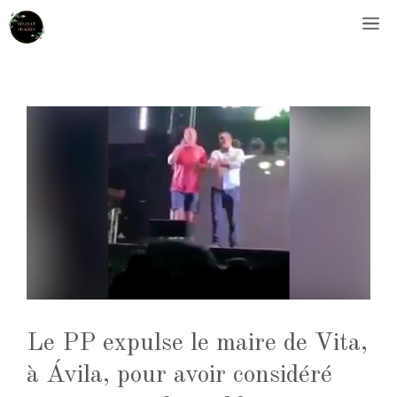
Aller
M
au
contenu
Le PP expulse le maire de Vita,
à Ávila, pour avoir considéré