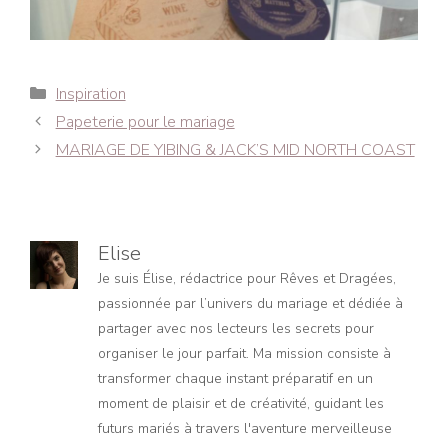
Catégories
Inspiration
Navigation
Papeterie pour le mariage
des
MARIAGE DE YIBING & JACK’S MID NORTH COAST
articles
Elise
Je suis Élise, rédactrice pour Rêves et Dragées,
passionnée par l’univers du mariage et dédiée à
partager avec nos lecteurs les secrets pour
organiser le jour parfait. Ma mission consiste à
transformer chaque instant préparatif en un
moment de plaisir et de créativité, guidant les
futurs mariés à travers l'aventure merveilleuse