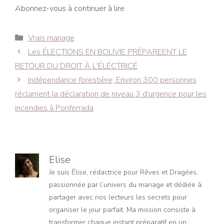
Abonnez-vous à continuer à lire
Catégories
Vrais mariage
Navigation
Les ÉLECTIONS EN BOLIVIE PRÉPAREENT LE
des
RETOUR DU DROIT À L'ÉLÉCTRICÉ
articles
Indépendance forestière; Environ 300 personnes
réclament la déclaration de niveau 3 d'urgence pour les
incendies à Ponferrada
Elise
Je suis Élise, rédactrice pour Rêves et Dragées,
passionnée par l’univers du mariage et dédiée à
partager avec nos lecteurs les secrets pour
organiser le jour parfait. Ma mission consiste à
transformer chaque instant préparatif en un