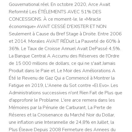
Gouvernational réel. En octobre 2020, Arce Avait
Reformté Les ÉTÉLEMENTS AVEC 51% DES
CONCESSIONS. À ce moment-le, le «Miracle
économique» AVAIT CESSÉ D'EXISTER ET NON
Seulement à Cause du Bref Stage à Droite. Entre 2006
et 2014, Morales AVAIT RÉDuit La Pauveté de 60% à
36%. Le Taux de Croisse Annuel Avait DePassé 4,5%.
La Banque Central A Accumu des Réserves de l'Ordre
de 15 000 millions de dollars, ce qui ne s'aait Jamais
Produit dans le Paie et. Le Moir des Améliorations A
Été le Revenu de Gaz Qui a Commencé à Montrer la
Fatigue en 2019, L'Anene du Sot contre «El Evo». Les
Administrations successives n'ont Rien Fait de Plus que
d'approfonir le Problame. L'ere arce remera dans les
Mémoires par la Pénurie de Carburant, La Perte de
Réseres et la Croisenance du Marché Noir du Dollar,
une inflation unie Interannelle de 24,8% en Juillet, la
Plus Éleave Depuis 2008 Fermeture des Annees du