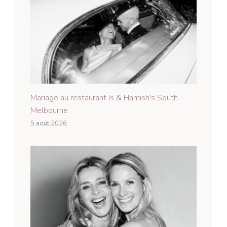
Mariage au restaurant Is & Hamish's South
Melbourne
5 août 2026