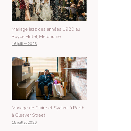
Mariage jazz des années 1920 au
Royce Hotel, Melbourne
16 juillet 2026
Mariage de Claire et Syahmi à Perth
à Cleaver Street
15 juillet 2026