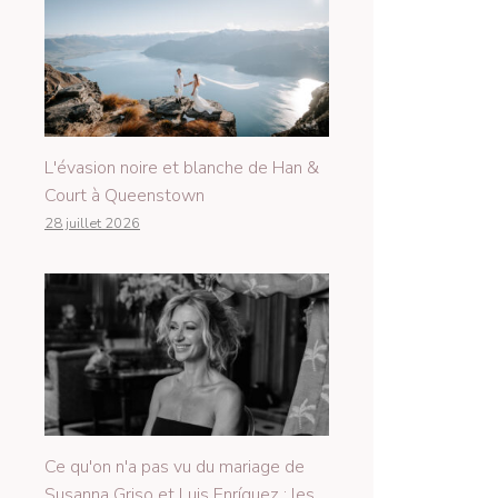
L'évasion noire et blanche de Han &
Court à Queenstown
28 juillet 2026
Ce qu'on n'a pas vu du mariage de
Susanna Griso et Luis Enríquez : les