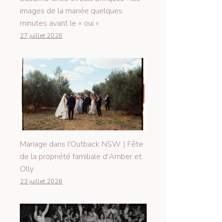
images de la mariée quelques
minutes avant le « oui »
27 juillet 2026
Mariage dans l'Outback NSW | Fête
de la propriété familiale d'Amber et
Olly
23 juillet 2026