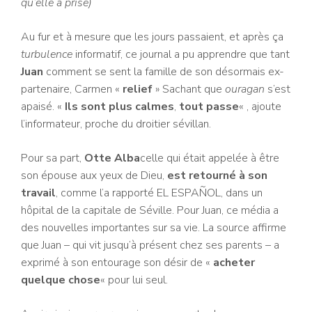
qu’elle a prise)
Au fur et à mesure que les jours passaient, et après ça
turbulence
informatif, ce journal a pu apprendre que tant
Juan
comment se sent la famille de son désormais ex-
partenaire, Carmen «
relief
» Sachant que
ouragan
s’est
apaisé. «
Ils sont plus calmes
,
tout passe
« , ajoute
l’informateur, proche du droitier sévillan.
Pour sa part,
Otte Alba
celle qui était appelée à être
son épouse aux yeux de Dieu,
est retourné à son
travail
, comme l’a rapporté EL ESPAÑOL, dans un
hôpital de la capitale de Séville. Pour Juan, ce média a
des nouvelles importantes sur sa vie. La source affirme
que Juan – qui vit jusqu’à présent chez ses parents – a
exprimé à son entourage son désir de «
acheter
quelque chose
« pour lui seul.