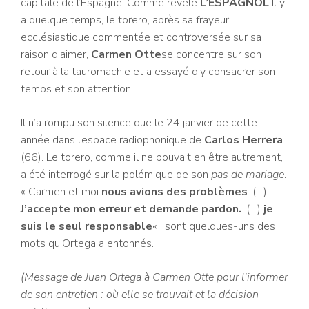
capitale de l’Espagne.
Comme révélé
L’ESPAGNOL
Il y
a quelque temps, le torero, après sa frayeur
ecclésiastique commentée et controversée sur sa
raison d’aimer,
Carmen Otte
se concentre sur son
retour à la tauromachie et a essayé d’y consacrer son
temps et son attention.
Il n’a rompu son silence que le 24 janvier de cette
année dans l’espace radiophonique de
Carlos Herrera
(66).
Le torero, comme il ne pouvait en être autrement,
a été interrogé sur la polémique de son
pas de mariage
.
« Carmen et moi
nous avions des problèmes
. (…)
J’accepte mon erreur et demande pardon.
. (…)
je
suis le seul responsable
« , sont quelques-uns des
mots qu’Ortega a entonnés.
(Message de Juan Ortega à Carmen Otte pour l’informer
de son entretien : où elle se trouvait et la décision