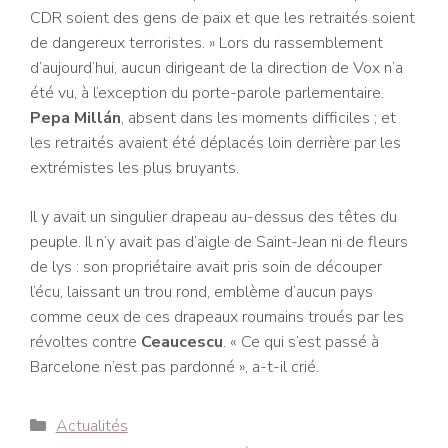
CDR soient des gens de paix et que les retraités soient
de dangereux terroristes. » Lors du rassemblement
d’aujourd’hui, aucun dirigeant de la direction de Vox n’a
été vu, à l’exception du porte-parole parlementaire.
Pepa Millán
, absent dans les moments difficiles ; et
les retraités avaient été déplacés loin derrière par les
extrémistes les plus bruyants.
Il y avait un singulier drapeau au-dessus des têtes du
peuple. Il n’y avait pas d’aigle de Saint-Jean ni de fleurs
de lys : son propriétaire avait pris soin de découper
l’écu, laissant un trou rond, emblème d’aucun pays
comme ceux de ces drapeaux roumains troués par les
révoltes contre
Ceaucescu
. « Ce qui s’est passé à
Barcelone n’est pas pardonné », a-t-il crié.
Catégories
Actualités