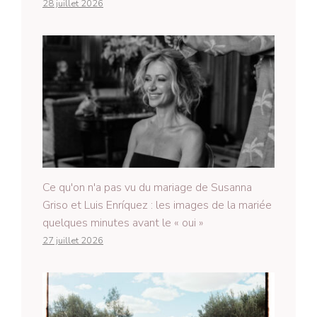
28 juillet 2026
Ce qu'on n'a pas vu du mariage de Susanna
Griso et Luis Enríquez : les images de la mariée
quelques minutes avant le « oui »
27 juillet 2026