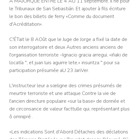
À MAJORQUE ENTRE LE 4 AU 11 septembre, il ne pour
le Tribunaux de San Sebastián. Et ajouter à fils écriture
le bon des billets de ferry «Comme du document
d'Acréditation».
C'ÉTait le 8 AOût que le Juge de Jorge a fixé la date de
son interrogatoire et deux Autres anciens anciens de
l'organisation terroriste –Ignacio gracia arregui, «iñaki de
locatía '', et juan luis aguirre lete,« insuntza '' pour sa
participation présumée aU 23 JanVer.
L'instructeur leur a sœligne des crimes présumés de
meurtre terroriste et une attaque Contre la vie de
l'ancien directure populaire «sur la base» de donnée et
de circonsance de valeur facttulle qui, représentant plus
ô omnipré .
«Les indications Sont d'Abord Détaches des déclations