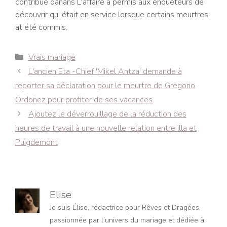
contribué danans L'affaire a permis aux enquêteurs de
découvrir qui était en service lorsque certains meurtres
at été commis.
Catégories
Vrais mariage
Navigation
L'ancien Eta -Chief 'Mikel Antza' demande à
des
reporter sa déclaration pour le meurtre de Gregorio
articles
Ordoñez pour profiter de ses vacances
Ajoutez le déverrouillage de la réduction des
heures de travail à une nouvelle relation entre illa et
Puigdemont
Elise
Je suis Élise, rédactrice pour Rêves et Dragées,
passionnée par l’univers du mariage et dédiée à