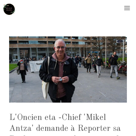
Aller
M
au
contenu
L'Oncien eta -Chief 'Mikel
Antza' demande à Reporter sa