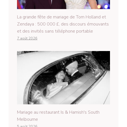
La grande fête de mariage de Tom Holland et
Zendaya : 500 000 £, des discours émouvants
et des invités sans téléphone portable
7 août 2026
Mariage au restaurant Is & Hamish's South
Melbourne
5 août 2026