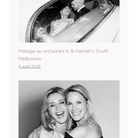
Mariage au restaurant Is & Hamish's South
Melbourne
5 août 2026