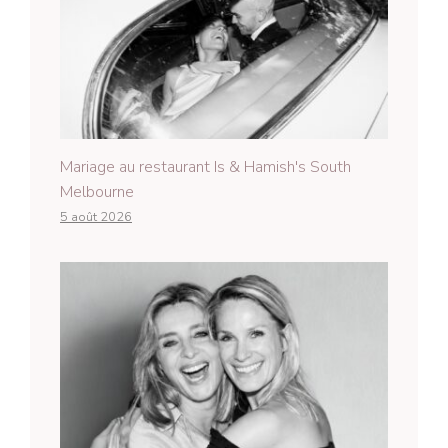
Mariage au restaurant Is & Hamish's South
Melbourne
5 août 2026