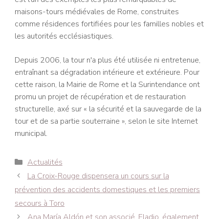
maisons-tours médiévales de Rome, construites
comme résidences fortifiées pour les familles nobles et
les autorités ecclésiastiques.
Depuis 2006, la tour n'a plus été utilisée ni entretenue,
entraînant sa dégradation intérieure et extérieure. Pour
cette raison, la Mairie de Rome et la Surintendance ont
promu un projet de récupération et de restauration
structurelle, axé sur « la sécurité et la sauvegarde de la
tour et de sa partie souterraine », selon le site Internet
municipal.
Catégories
Actualités
Navigation
La Croix-Rouge dispensera un cours sur la
des
prévention des accidents domestiques et les premiers
articles
secours à Toro
Ana María Aldón et son associé, Eladio, également