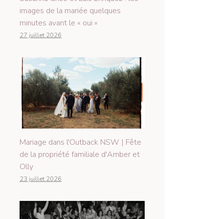
images de la mariée quelques
minutes avant le « oui »
27 juillet 2026
Mariage dans l'Outback NSW | Fête
de la propriété familiale d'Amber et
Olly
23 juillet 2026