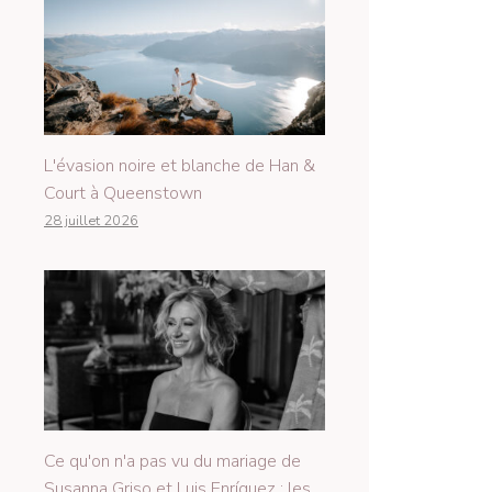
L'évasion noire et blanche de Han &
Court à Queenstown
28 juillet 2026
Ce qu'on n'a pas vu du mariage de
Susanna Griso et Luis Enríquez : les