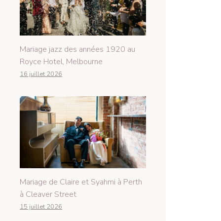
Mariage jazz des années 1920 au
Royce Hotel, Melbourne
16 juillet 2026
Mariage de Claire et Syahmi à Perth
à Cleaver Street
15 juillet 2026