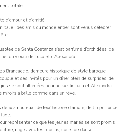
ment totale.
te d’amour et d’amitié.
n Italie : des amis du monde entier sont venus célébrer
fête.
usolée de Santa Costanza s’est parfumé d’orchidées, de
nnel du « oui » de Luca et d’Alexandra.
azzo Brancaccio, demeure historique de style baroque
e couple et ses invités pour un dîner plein de surprises, de
gies se sont allumées pour accueillir Luca et Alexandra
de miroirs a brillé comme dans un rêve.
s deux amoureux : de leur histoire d’amour, de l’importance
rtage.
our représenter ce que les jeunes mariés se sont promis
venture, nage avec les requins, cours de danse…