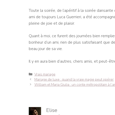
Toute la soirée, de l’apéritif à la soirée dansante
ami de toujours Luca Guerrieri, a été accompagné
pleine de joie et de plaisir.
Quant à moi, ce furent des journées bien remplies 
bonheur d’un ami, rien de plus satisfaisant que d
beau jour de sa vie.
Il y en aura bien d’autres, chers amis, et peut-ê
Catégories
Vrais mariage
Navigation
Mariage de luxe : quand la vraie magie peut opérer
des
William et Maria Giulia : un conte métropolitain à l’
articles
Elise