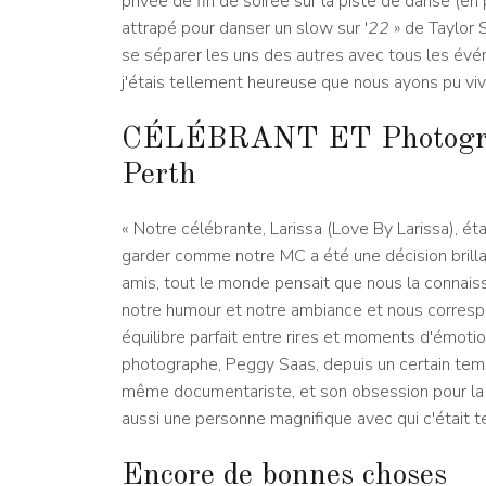
privée de fin de soirée sur la piste de danse (en
attrapé pour danser un slow sur '
22
» de Taylor S
se séparer les uns des autres avec tous les évén
j'étais tellement heureuse que nous ayons pu vi
CÉLÉBRANT ET Photogr
Perth
« Notre célébrante, Larissa (Love By Larissa), ét
garder comme notre MC a été une décision brillant
amis, tout le monde pensait que nous la connais
notre humour et notre ambiance et nous correspon
équilibre parfait entre rires et moments d'émotion.
photographe, Peggy Saas, depuis un certain temps.
même documentariste, et son obsession pour la c
aussi une personne magnifique avec qui c'était 
Encore de bonnes choses