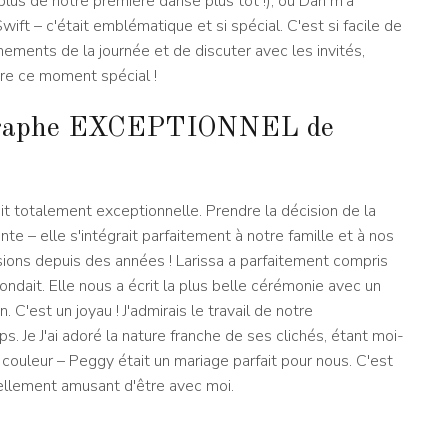
 plus de notre première danse plus tôt !), où Dan m'a
wift – c'était emblématique et si spécial. C'est si facile de
ements de la journée et de discuter avec les invités,
vre ce moment spécial !
aphe EXCEPTIONNEL de
ait totalement exceptionnelle. Prendre la décision de la
e – elle s'intégrait parfaitement à notre famille et à nos
sions depuis des années ! Larissa a parfaitement compris
dait. Elle nous a écrit la plus belle cérémonie avec un
 C'est un joyau ! J'admirais le travail de notre
 Je J'ai adoré la nature franche de ses clichés, étant moi-
ouleur – Peggy était un mariage parfait pour nous. C'est
tellement amusant d'être avec moi.