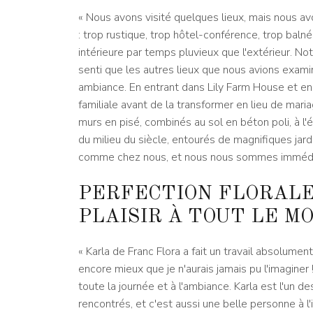
« Nous avons visité quelques lieux, mais nous 
: trop rustique, trop hôtel-conférence, trop balné
intérieure par temps pluvieux que l'extérieur. N
senti que les autres lieux que nous avions exami
ambiance. En entrant dans Lily Farm House et en 
familiale avant de la transformer en lieu de mar
murs en pisé, combinés au sol en béton poli, à l'é
du milieu du siècle, entourés de magnifiques jardi
comme chez nous, et nous nous sommes immédiate
PERFECTION FLORALE
PLAISIR À TOUT LE M
« Karla de Franc Flora a fait un travail absolume
encore mieux que je n'aurais jamais pu l'imaginer 
toute la journée et à l'ambiance. Karla est l'un de
rencontrés, et c'est aussi une belle personne à l'