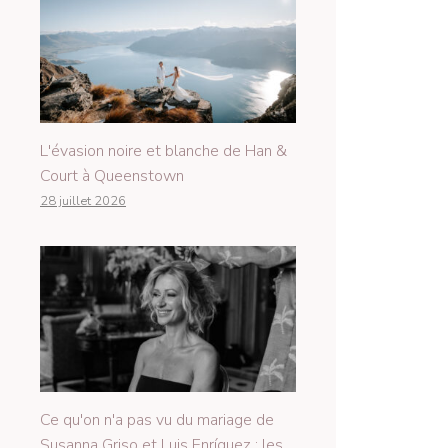
L'évasion noire et blanche de Han &
Court à Queenstown
28 juillet 2026
Ce qu'on n'a pas vu du mariage de
Susanna Griso et Luis Enríquez : les