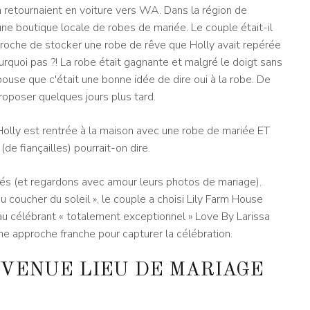
 retournaient en voiture vers WA. Dans la région de
une boutique locale de robes de mariée. Le couple était-il
s proche de stocker une robe de rêve que Holly avait repérée
rquoi pas ?! La robe était gagnante et malgré le doigt sans
pouse que c'était une bonne idée de dire oui à la robe. De
roposer quelques jours plus tard.
Holly est rentrée à la maison avec une robe de mariée ET
de fiançailles) pourrait-on dire.
és (et regardons avec amour leurs photos de mariage).
au coucher du soleil », le couple a choisi Lily Farm House
 célébrant « totalement exceptionnel » Love By Larissa
e approche franche pour capturer la célébration.
EVENUE LIEU DE MARIAGE