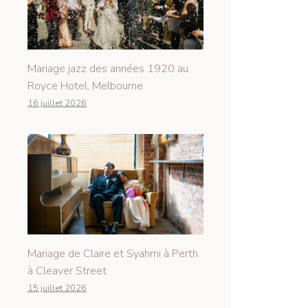
Mariage jazz des années 1920 au
Royce Hotel, Melbourne
16 juillet 2026
Mariage de Claire et Syahmi à Perth
à Cleaver Street
15 juillet 2026