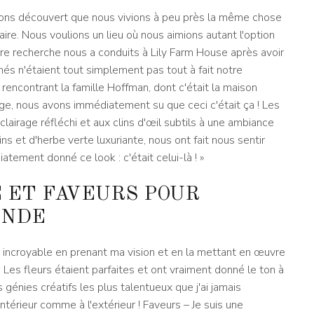
avons découvert que nous vivions à peu près la même chose
aire. Nous voulions un lieu où nous aimions autant l'option
otre recherche nous a conduits à Lily Farm House après avoir
nés n'étaient tout simplement pas tout à fait notre
rencontrant la famille Hoffman, dont c'était la maison
iage, nous avons immédiatement su que ceci c'était ça ! Les
clairage réfléchi et aux clins d'œil subtils à une ambiance
ns et d'herbe verte luxuriante, nous ont fait nous sentir
ment donné ce look : c'était celui-là ! »
 ET FAVEURS POUR
ONDE
nt incroyable en prenant ma vision et en la mettant en œuvre
! Les fleurs étaient parfaites et ont vraiment donné le ton à
s génies créatifs les plus talentueux que j'ai jamais
intérieur comme à l'extérieur ! Faveurs – Je suis une