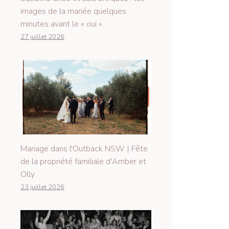
images de la mariée quelques
minutes avant le « oui »
27 juillet 2026
Mariage dans l'Outback NSW | Fête
de la propriété familiale d'Amber et
Olly
23 juillet 2026