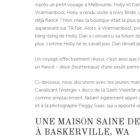
Après un petit voyage à Melbourne, Holly et Dan
Warrnambool, Holly a rendu visite à Ivory Bride, 
déjà fiancé ? Non, mais la boutique était la plu
auparavant sur TikTok. Alors, à Warrnambool, pou
bling-bling de Holly, Dan a convaincu sa future é
plus, comme Holly ne le savait pas, Dan devait p
Un voyage effectivement réussi, c'est ainsi que 
un fiancé – deux (tourtereaux) d'une seule pierre (
Ci-dessous, nous discutons avec les jeunes mari
Canalisant l'énergie « disco de la Saint-Valentin 
comme emplacement, faisant également appel au
et à la photographe Peggy Saas, qui a apporté un
UNE MAISON SAINE D
À BASKERVILLE, WA