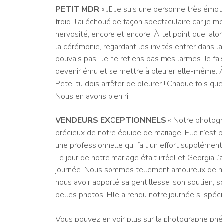
PETIT MDR
« JE
Je suis une personne très émoti
froid. J’ai échoué de façon spectaculaire car je 
nervosité, encore et encore. À tel point que, alo
la cérémonie, regardant les invités entrer dans la 
pouvais pas…
Je ne retiens pas mes larmes. Je f
devenir ému et se mettre à pleurer elle-même. À
Pete, tu dois arrêter de pleurer ! Chaque fois q
Nous en avons bien ri.
VENDEURS EXCEPTIONNELS
« Notre photogr
précieux de notre équipe de mariage.
Elle n’est
une professionnelle qui fait un effort supplémen
Le jour de notre mariage était irréel et Georgia 
journée. Nous sommes tellement amoureux de no
nous avoir apporté sa gentillesse, son soutien, s
belles photos. Elle a rendu notre journée si spéc
Vous pouvez en voir plus sur la photographe phé