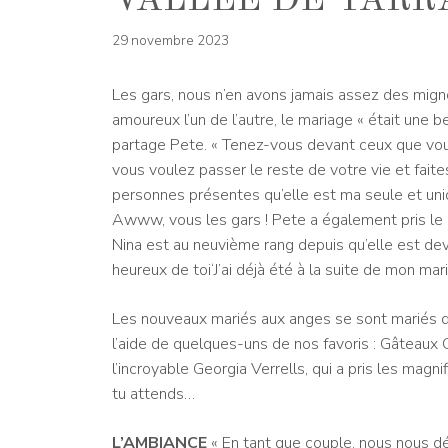
VALLÉE DE YARR
29 novembre 2023
Les gars, nous n’en avons jamais assez des mig
amoureux l’un de l’autre, le mariage « était
une be
partage Pete. « Tenez-vous devant ceux que vous
vous voulez passer le reste de votre vie et fai
personnes présentes qu’elle est ma seule et uniqu
Awww, vous les gars ! Pete a également pris le
Nina est au neuvième rang depuis qu’elle est de
heureux de toi
‘
J’ai déjà été à la suite de mon mar
Les nouveaux mariés aux anges se sont mariés da
l’aide de quelques-uns de nos favoris :
Gâteaux C
l’incroyable Georgia Verrells, qui a pris les mag
tu attends…
L’AMBIANCE
« En tant que couple, nous nous d