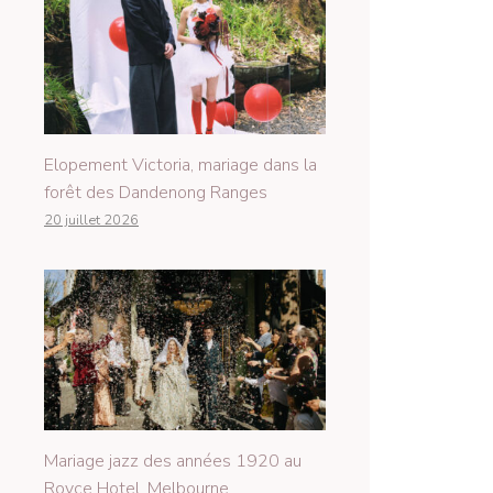
Elopement Victoria, mariage dans la
forêt des Dandenong Ranges
20 juillet 2026
Mariage jazz des années 1920 au
Royce Hotel, Melbourne