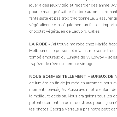
jouer à des jeux vidéo et regarder des anime. Av
pour le mariage était le folklore automnal roma
fantaisiste et pas trop traditionnelle. S’assurer
végétalienne était également un facteur import
chocolat végétalien de Ladybird Cakes.
LA ROBE
«
J’ai trouvé ma robe chez
Mariée frap
Melbourne. Le personnel m’a fait me sentir très 
tombé amoureux du Lunella de Willowby – s
c’e
trapèze de rêve qui semble vintage.
NOUS SOMMES TELLEMENT HEUREUX DE 
de lumière en fin de journée en automne, nous av
moments privilégiés. Aussi
avoir notre enfant d
la meilleure décision. Nous craignions tous les de
potentiellement un point de stress pour la journ
les photos
Georgia Verrells a pris notre petit gar