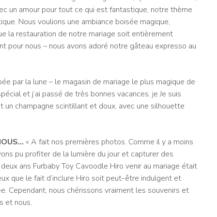
ec un amour pour tout ce qui est fantastique, notre thème
ntique. Nous voulions une ambiance boisée magique,
 que la restauration de notre mariage soit entièrement
ant pour nous – nous avons adoré notre gâteau expresso au
pée par la lune
– le magasin de mariage le plus magique de
spécial et j’ai passé de très bonnes vacances. je
Je suis
st un champagne scintillant et doux, avec une silhouette
NOUS…
« A fait
nos premières photos. Comme il y a moins
ons pu profiter de la lumière du jour et capturer des
e deux ans
Furbaby Toy Cavoodle Hiro venir au mariage était
ux que le fait d’inclure Hiro soit peut-être indulgent et
ée. Cependant, nous chérissons vraiment les souvenirs et
s et nous.