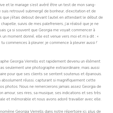
ve et le mariage s’est avéré être un test de mon sang-
me suis retrouvé submergé de bonheur, d’excitation et de
rs que j’étais debout devant l’autel en attendant le début de
chapelle, suivis de mes palefreniers, j’ai réalisé que je ne
aisais ça si souvent que Georgia me voyait commencer à
 un moment donné, elle est venue vers moi et m’a dit : «
ue tu commences à pleurer, je commence à pleurer aussi !’
aphe Georgia Verrells
est rapidement devenu un élément
 pas seulement une photographe extraordinaire, mais aussi
taire pour que ses clients se sentent soutenus et épanouis.
l’a absolument réussi, capturant si magnifiquement cette
s photos. Nous ne remercierons jamais assez Georgia de
on amour, ses rires, sa musique, ses indications et ses très
iale et mémorable et nous avons adoré travailler avec elle.
nomène Georgia Verrells dans notre répertoire ici, plus de