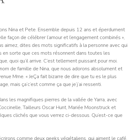
A
nons Nina et Pete. Ensemble depuis 12 ans et éperdument
lle façon de célébrer l’amour et l’engagement combinés »,
 aimez, dites des mots significatifs à la personne avec qui
tes en sorte que ces mots résonnent dans toutes les
e, quoi qu’il arrive. C’est tellement puissant pour moi.
 nom de famille de Nina, que nous adorons absolument et
venue Mme. « Je
Ça fait bizarre de dire que tu es le plus
iage, mais ça
‘
c’est comme ça que je
‘
j’ai ressenti.
ns les magnifiques pierres de la vallée de Yarra, avec
occinelle, Tailleurs Oscar Hunt, Mariée Moonstruck
et
nifiques clichés que vous verrez ci-dessous. Qu’est-ce que
écrirons comme deux geeks végétaliens, qui aiment le café,