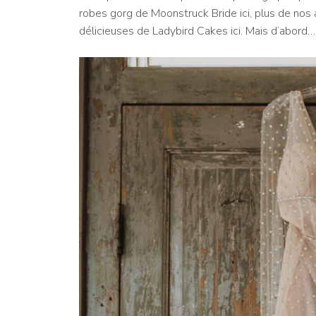
robes gorg de Moonstruck Bride ici, plus de nos a
délicieuses de Ladybird Cakes ici. Mais d’abord…