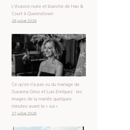
L'évasion noire et blanche de Han &
Court à Queenstown
28 juillet 2026
Ce qu'on n'a pas vu du mariage de
Susanna Griso et Luis Enríquez : les
images de la mariée quelques
minutes avant le « oui »
27 juillet 2026