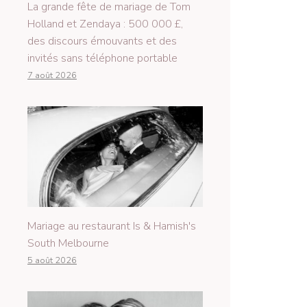
La grande fête de mariage de Tom
Holland et Zendaya : 500 000 £,
des discours émouvants et des
invités sans téléphone portable
7 août 2026
Mariage au restaurant Is & Hamish's
South Melbourne
5 août 2026