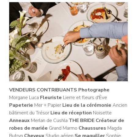
VENDEURS CONTRIBUANTS
Photographe
Morgane Luca
Fleuriste
Lierre et fleurs d'Ève
Papeterie
Mer + Papier
Lieu de la cérémonie
Ancien
bâtiment du Trésor
Lieu de réception
Noisette
Anneaux
Merlan de Cushla
THE BRIDE Créateur de
robes de mariée
Grand Marmo
Chaussures
Magda
Butryn
Cheveux
Studio aérien
Se maquiller
Sophie