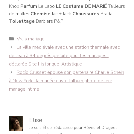
Knox
Parfum
Le Labo
LE Costume DE MARIÉ
Tailleurs
de malles
Chemise
Jac + Jack
Chaussures
Prada
Toilettage
Barbiers P&P
Catégories
Vrais mariage
Navigation
La ville médiévale avec une station thermale avec
des
de l'eau à 34 degrés parfaite pour les mariages :
articles
déclarée Site Historique-Artistique
Rocío Crusset épouse son partenaire Charlie Schein
à New York : la mariée ouvre l'album photo de leur
mariage intime
Elise
Je suis Élise, rédactrice pour Rêves et Dragées,