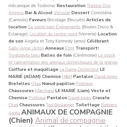
mécanique de Tooborac
Restauration
Traiteur Dos
Amigos
Bar & Alcool
Voïvode
Dessert
Connoléria
(Cannolis)
Faveurs
Bricolage (Biscuits)
Articles de
location
Se sentir bien Événements
(Boules Disco &
Eclairage),
Location du centre-nord
(Verrerie)
Location
de son
Angela et Tony Kennedy (amis)
Célébrant
Sally-Anne Upton
Anneaux
Etrnl
Transport
t
Troglodyte bleu
Balles de foin
(Cérémonie)
Le stock
et l’alimentation des animaux domestiques de la grange
Coiffure et maquillage
La Dame Distinctive
LE
MARIÉ (ADAM)
Chemise
H&M
Pantalon
David Jones
Bretelles
Otaa
Nœud papillon
Politique
Chaussures
Marchand
LE MARIÉ
(
Liam)
Veste et
Chemise
Politique
Pantalon
David Jones
Cravate
Otaa
Chaussures
Ted Boulanger
Toilettage
Barbiers
ANIMAUX DE COMPAGNIE
Alpha
(Chien)
Animal de compagnie