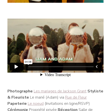
Photographe
Les mariages de Jackson Grant
Styliste
& Fleuriste
Le marié (Adam) via
Rue de Fleur
Papeterie
Le noeud
(Invitations en ligne/RSVP)
Cérémonie
Propriété privée
Réception
Salle de