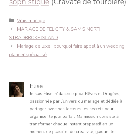
sophistiqué
(Cravate de tourbière)
Catégories
Vrais mariage
Navigation
MARIAGE DE FELICITY & SAM’S NORTH
des
STRADBROKE ISLAND
articles
Mariage de luxe : pourquoi faire appel à un wedding
planner spécialisé
Elise
Je suis Élise, rédactrice pour Rêves et Dragées,
passionnée par l’univers du mariage et dédiée à
partager avec nos lecteurs les secrets pour
organiser le jour parfait. Ma mission consiste à
transformer chaque instant préparatif en un
moment de plaisir et de créativité, guidant les