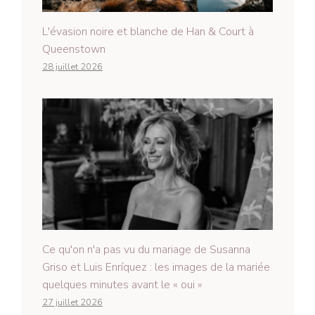
L'évasion noire et blanche de Han & Court à
Queenstown
28 juillet 2026
Ce qu'on n'a pas vu du mariage de Susanna
Griso et Luis Enríquez : les images de la mariée
quelques minutes avant le « oui »
27 juillet 2026