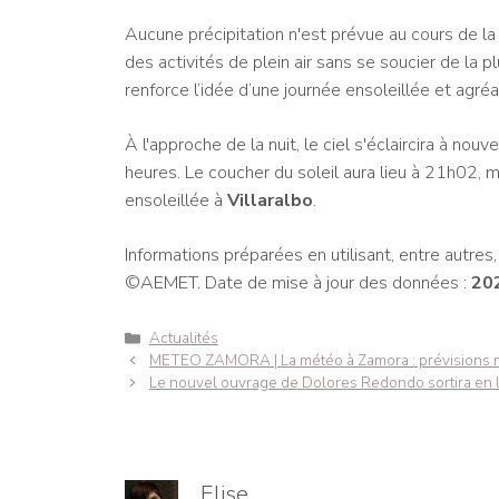
Aucune précipitation n'est prévue au cours de la 
des activités de plein air sans se soucier de la pl
renforce l’idée d’une journée ensoleillée et agréa
À l'approche de la nuit, le ciel s'éclaircira à n
heures. Le coucher du soleil aura lieu à 21h02, 
ensoleillée à
Villaralbo
.
Informations préparées en utilisant, entre autre
©AEMET. Date de mise à jour des données :
20
Catégories
Actualités
Navigation
METEO ZAMORA | La météo à Zamora : prévisions mé
des
Le nouvel ouvrage de Dolores Redondo sortira en l
articles
Elise