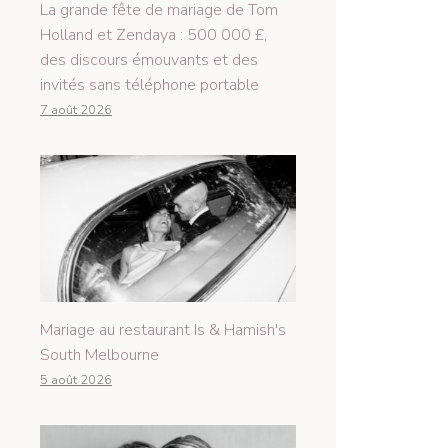
La grande fête de mariage de Tom
Holland et Zendaya : 500 000 £,
des discours émouvants et des
invités sans téléphone portable
7 août 2026
Mariage au restaurant Is & Hamish's
South Melbourne
5 août 2026