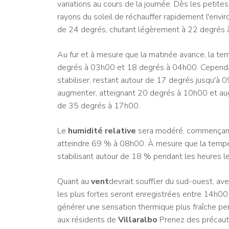
variations au cours de la journée. Dès les petite
rayons du soleil de réchauffer rapidement l'envi
de 24 degrés, chutant légèrement à 22 degrés
Au fur et à mesure que la matinée avance, la tem
degrés à 03h00 et 18 degrés à 04h00. Cependan
stabiliser, restant autour de 17 degrés jusqu'à
augmenter, atteignant 20 degrés à 10h00 et au
de 35 degrés à 17h00.
Le
humidité relative
sera modéré, commençant
atteindre 69 % à 08h00. À mesure que la tempé
stabilisant autour de 18 % pendant les heures le
Quant au
vent
devrait souffler du sud-ouest, av
les plus fortes seront enregistrées entre 14h00 
générer une sensation thermique plus fraîche pe
aux résidents de
Villaralbo
Prenez des précautio