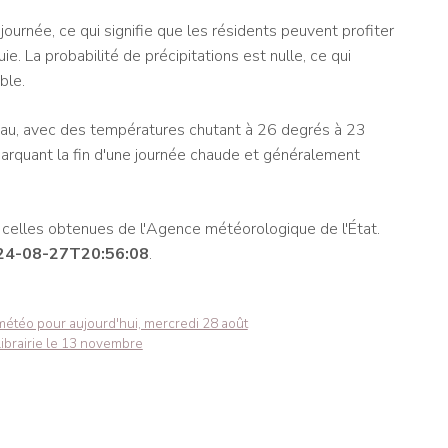
journée, ce qui signifie que les résidents peuvent profiter
uie. La probabilité de précipitations est nulle, ce qui
ble.
ouveau, avec des températures chutant à 26 degrés à 23
marquant la fin d'une journée chaude et généralement
s, celles obtenues de l'Agence météorologique de l'État.
24-08-27T20:56:08
.
téo pour aujourd'hui, mercredi 28 août
ibrairie le 13 novembre