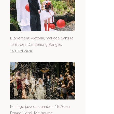
Elopement Victoria, mariage dans la
forêt des Dandenong Ranges
20 juillet 2026
Mariage jazz des années 1920 au
Royce Hotel, Melbourne