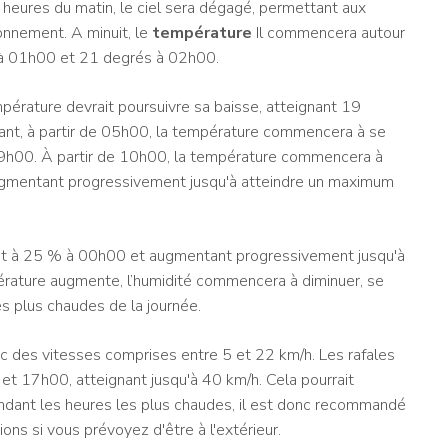
s heures du matin, le ciel sera dégagé, permettant aux
ronnement. A minuit, le
température
Il commencera autour
 à 01h00 et 21 degrés à 02h00.
pérature devrait poursuivre sa baisse, atteignant 19
t, à partir de 05h00, la température commencera à se
 09h00. À partir de 10h00, la température commencera à
gmentant progressivement jusqu'à atteindre un maximum
 à 25 % à 00h00 et augmentant progressivement jusqu'à
rature augmente, l’humidité commencera à diminuer, se
s plus chaudes de la journée.
ec des vitesses comprises entre 5 et 22 km/h. Les rafales
et 17h00, atteignant jusqu'à 40 km/h. Cela pourrait
ndant les heures les plus chaudes, il est donc recommandé
ns si vous prévoyez d'être à l'extérieur.