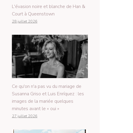
L'évasion noire et blanche de Han &
Court à Queenstown
28 juillet 2026
Ce qu'on n'a pas vu du mariage de
Susanna Griso et Luis Enríquez : les
images de la mariée quelques
minutes avant le « oui »
27 juillet 2026