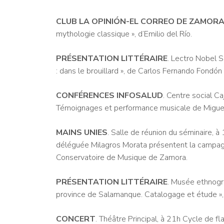
CLUB LA OPINIÓN-EL CORREO DE ZAMORA
mythologie classique », d’Emilio del Río.
PRÉSENTATION LITTÉRAIRE
. Lectro Nobel S
: dans le brouillard », de Carlos Fernando Fondón
CONFÉRENCES INFOSALUD
. Centre social Ca
Témoignages et performance musicale de Miguel
MAINS UNIES
. Salle de réunion du séminaire, 
déléguée Milagros Morata présentent la campa
Conservatoire de Musique de Zamora.
PRÉSENTATION LITTÉRAIRE
. Musée ethnogra
province de Salamanque. Catalogage et étude »,
CONCERT
. Théâtre Principal, à 21h Cycle de f