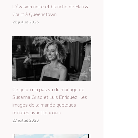
L'évasion noire et blanche de Han &
Court à Queenstown
28 juillet 2026
Ce qu'on n'a pas vu du mariage de
Susanna Griso et Luis Enríquez : les
images de la mariée quelques
minutes avant le « oui »
27 juillet 2026