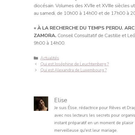
diocésain. Volumes des XVIIe et XVIIIe siècles uti
au samedi, de 10h00 à 14h00 et de 17h00 à 20
« À LA RECHERCHE DU TEMPS PERDU. ARCH
ZAMORA.
Conseil Consultatif de Castille et Le
9h00 à 14h00.
Catégories
Actualités
Navigation
Qui est Joséphine de Leuchtenberg ?
des
Qui est Alexandra de Luxembourg ?
articles
Elise
Je suis Élise, rédactrice pour Rêves et Dr
avec nos lecteurs les secrets pour organis
instant préparatif en un moment de plaisir e
merveilleuse qu'est leur mariage.