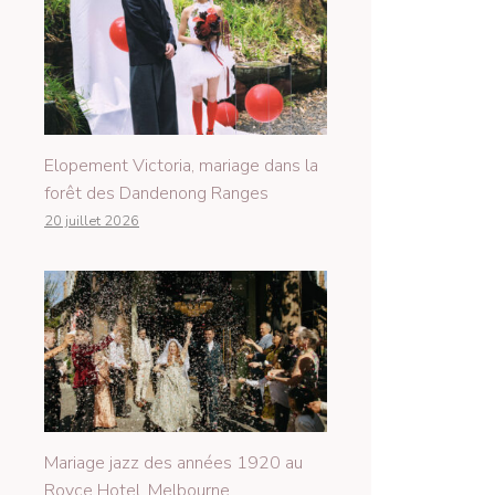
Elopement Victoria, mariage dans la
forêt des Dandenong Ranges
20 juillet 2026
Mariage jazz des années 1920 au
Royce Hotel, Melbourne