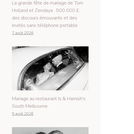
La grande fête de mariage de Tom
Holland et Zendaya : 500 000 £,
des discours émouvants et des
invités sans téléphone portable
7 août 2026
Mariage au restaurant Is & Hamish's
South Melbourne
5 août 2026